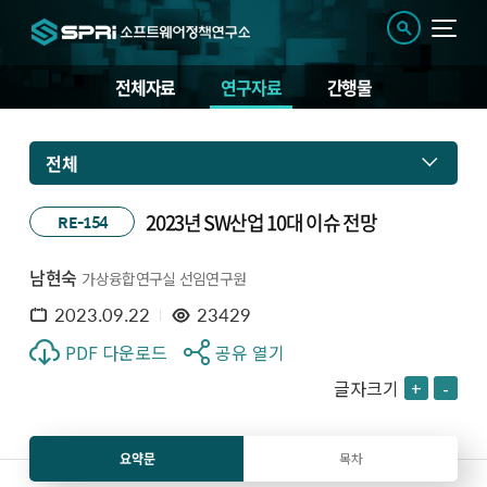
전체자료
연구자료
간행물
전체
2023년 SW산업 10대 이슈 전망
RE-154
남현숙
가상융합연구실 선임연구원
2023.09.22
23429
PDF 다운로드
공유 열기
글자크기
+
-
요약문
목차