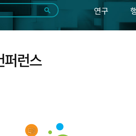
연구
전체
제목
내용
태그
첨부파일
체
1일
1주
1개월
3개월
1년
~
시
마
 컨퍼런스
작
지
일
막
조회
일