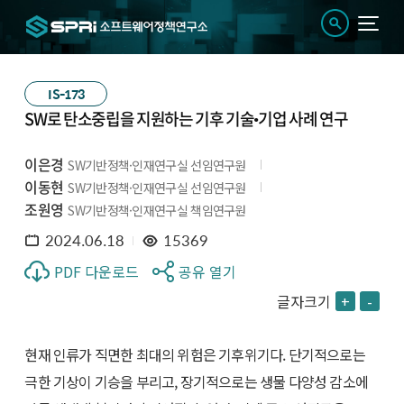
IS-173
SW로 탄소중립을 지원하는 기후 기술•기업 사례 연구
이은경
SW기반정책·인재연구실 선임연구원
이동현
SW기반정책·인재연구실 선임연구원
조원영
SW기반정책·인재연구실 책임연구원
2024.06.18
15369
PDF 다운로드
공유 열기
글자크기
+
-
현재 인류가 직면한 최대의 위험은 기후위기다. 단기적으로는
극한 기상이 기승을 부리고, 장기적으로는 생물 다양성 감소에