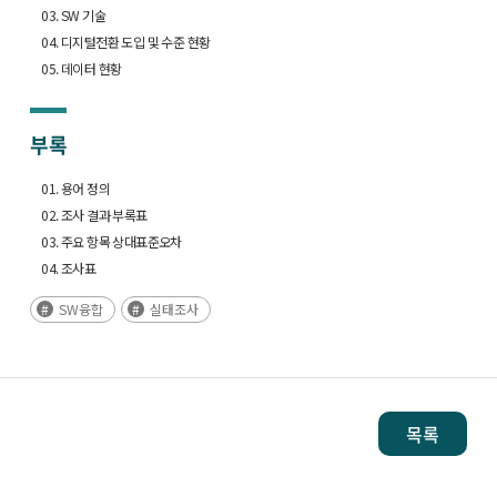
03. SW 기술
04. 디지털전환 도입 및 수준 현황
05. 데이터 현황
부록
01. 용어 정의
02. 조사 결과 부록표
03. 주요 항목 상대표준오차
04. 조사표
SW융합
실태조사
목록