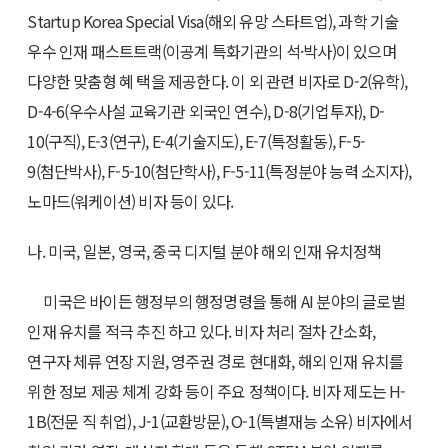
Startup Korea Special Visa(해외 유망 스타트업), 과학 기술
우수 인재 패스트트랙(이공계 특화기관의 석·박사)이 있으며
다양한 맞춤형 혜 택을 제공한다. 이 외 관련 비자로 D-2(유학),
D-4-6(우수사설 교육기관 외국인 연수), D-8(기업투자), D-
10(구직), E-3(연구), E-4(기술지도), E-7(특정활동), F-5-
9(첨단박사), F-5-10(첨단학사), F-5-11(특정분야 능력 소지자),
노마드(워케이션) 비자 등이 있다.
나. 미국, 일본, 영국, 중국 디지털 분야 해외 인재 유치정책
미국은 바이든 행정부의 행정명령을 통해 AI 분야의 글로벌
인재 유치를 적극 추진 하고 있다. 비자 처리 절차 간소화,
연구자 체류 연장 지원, 영주권 경로 현대화, 해외 인재 유치를
위한 정보 제공 체계 강화 등이 주요 정책이다. 비자 제도는 H-
1B(전문 직 취업), J-1(교환방문), O-1(특별재능 소유) 비자에서