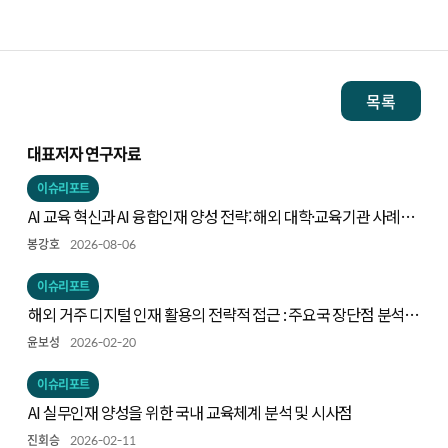
목록
대표저자 연구자료
이슈리포트
AI 교육 혁신과 AI 융합인재 양성 전략: 해외 대학·교육기관 사례와
시사점
봉강호
2026-08-06
이슈리포트
해외 거주 디지털 인재 활용의 전략적 접근 : 주요국 장단점 분석을
중심으로
윤보성
2026-02-20
이슈리포트
AI 실무인재 양성을 위한 국내 교육체계 분석 및 시사점
진회승
2026-02-11