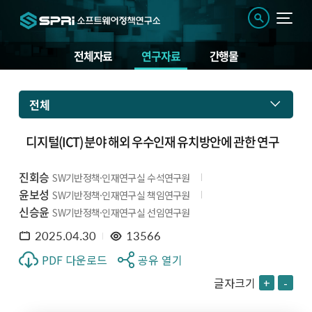
전체자료
연구자료
간행물
전체
디지털(ICT) 분야 해외 우수인재 유치방안에 관한 연구
진회승
SW기반정책·인재연구실 수석연구원
윤보성
SW기반정책·인재연구실 책임연구원
신승윤
SW기반정책·인재연구실 선임연구원
2025.04.30
13566
PDF 다운로드
공유 열기
글자크기
+
-