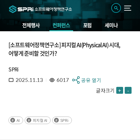
전체행사
컨퍼런스
포럼
세미나
[소프트웨어정책연구소] 피지컬 AI(Physical AI) 시대,
어떻게 준비할 것인가?
SPRi
2025.11.13
6017
공유 열기
글자크기
+
-
AI
피지컬 AI
SPRi