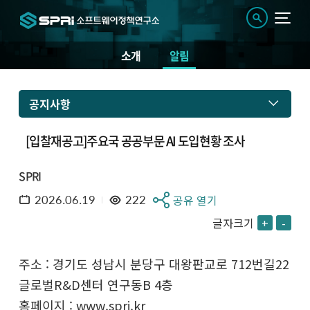
소개
알림
공지사항
[입찰재공고]주요국 공공부문 AI 도입현황 조사
SPRI
2026.06.19
222
공유 열기
글자크기
+
-
주소 : 경기도 성남시 분당구 대왕판교로 712번길22
글로벌R&D센터 연구동B 4층
홈페이지 : www.spri.kr