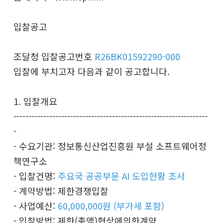
입찰공고
조달청 입찰공고번호
R26BK01592290-000
입찰에 부치고자 다음과 같이 공고합니다.
1. 입찰개요
-----------------------------------------------------------------
-
- 수요기관: 정보통신산업진흥원 부설 소프트웨어정
책연구소
- 입찰건명:
주요국 공공부문 AI 도입현황 조사
- 계약방법: 제한경쟁입찰
- 사업예산:
60,000,000원 (부가세 포함)
- 입찰방법: 제한(총액)협상에의한계약