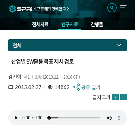
전체자료
연구자료
간행물
전체
산업별 SW활용 목표 제시 검토
김진형
제1대 소장 (2013.12. ~ 2016.07.)
2015.02.27
14862
공유 열기
글자크기
+
-