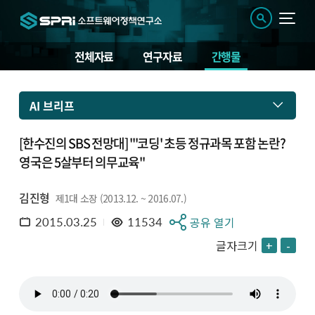
전체자료
연구자료
간행물
AI 브리프
[한수진의 SBS 전망대] "'코딩' 초등 정규과목 포함 논란?
영국은 5살부터 의무교육"
김진형
제1대 소장 (2013.12. ~ 2016.07.)
2015.03.25
11534
공유 열기
글자크기
+
-