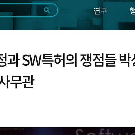
연구
전체
제목
내용
태그
첨부파일
체
1일
1주
1개월
3개월
1년
~
시
마
정과 SW특허의 쟁점들 
작
지
일
막
조회
일
사무관