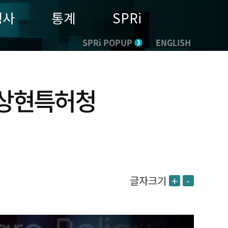
행사
통계
SPRi
SPRi POPUP
ENGLISH
3
박상현특허청
글자크기
+
-