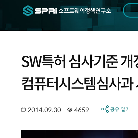
검색범위
기간
전
SW특허 심사기준 개
컴퓨터시스템심사과 
2014.09.30
4659
공유 열기