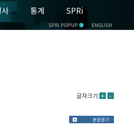
행사
통계
SPRi
SPRi POPUP
ENGLISH
3
글자크기
+
-
본문듣기