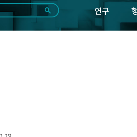
연구
전체
제목
내용
태그
첨부파일
체
1일
1주
1개월
3개월
1년
~
시
마
작
지
일
막
조회
일
. 25)