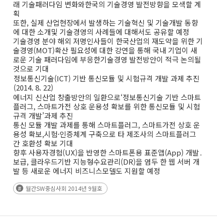
래 기술패러다임 변화와한국의 기술경영 발전방향을 모색할 계
획
또한, 실제 산업현장에서 발생하는 기술혁신 및 기술개발 동향
에 대한 소개및 기술경영의 사례들에 대해서도 공유할 예정
기술경영 분야 해외 저명인사들이 한국산업의 재도약을 위한 기
술경영(MOT)확산 필요성에 대한 강연을 통해 국내 기업이 새
로운 기술 패러다임에 부응한기술경영 발전방안이 적극 논의될
것으로 기대
정보통신기술(ICT) 기반 통신모듈 및 시험규격 개발 과제 추진
(2014. 8. 22)
에너지 신산업 창출방안의 일환으로‘정보통신기술 기반 스마트
플러그, 스마트가전 상호 운용성 확보를 위한 통신모듈 및 시험
규격 개발’과제 추진
통신 모듈 개발 과제를 통해 스마트플러그, 스마트가전 상호 운
용성 확보,시험·인증체계 구축으로 타 제조사의 스마트플러그
간 호환성 확보 기대
향후 사용자경험(UX)을 반영한 스마트폰용 표준앱(App) 개발․
보급, 클라우드기반 지능형수요관리(DR)을 염두 한 웹 서버 개
발 등 새로운 에너지 비즈니스모델도 지원할 예정
월간SW중심사회 2014년 9월호