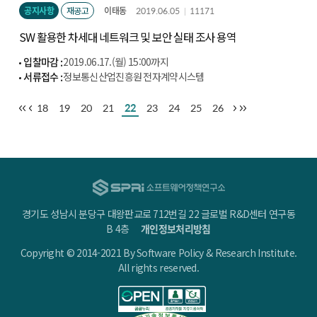
공지사항
재공고
이태동
2019.06.05
11171
SW 활용한 차세대 네트워크 및 보안 실태 조사 용역
입찰마감 :
2019.06.17.(월) 15:00까지
서류접수 :
정보통신산업진흥원 전자계약시스템
(http://cont.nipa.kr/index.do)
18
19
20
21
22
23
24
25
26
경기도 성남시 분당구 대왕판교로 712번길 22 글로벌 R&D센터 연구동
B 4층
개인정보처리방침
Copyright © 2014-2021 By Software Policy & Research Institute.
All rights reserved.