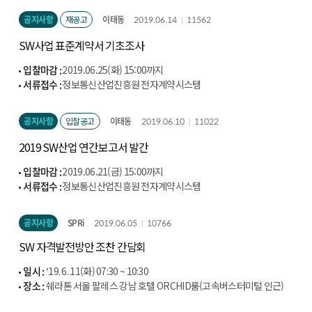
공지사항
재공고
이태동
2019.06.14
11562
SW사업 표준계약서 기초조사
입찰마감 :
2019.06.25(화) 15:00까지
서류접수 :
정보통신산업진흥원 전자계약시스템
(http://cont.nipa.kr/index.do)
공지사항
입찰공고
이태동
2019.06.10
11022
2019 SW산업 연간보고서 발간
입찰마감 :
2019.06.21(금) 15:00까지
서류접수 :
정보통신산업진흥원 전자계약시스템
(http://cont.nipa.kr/index.do)
공지사항
SPRi
2019.06.05
10766
SW 자격발전방안 조찬 간담회
일시 :
‘19. 6. 11(화) 07:30 ~ 10:30
장소 :
쉐라톤 서울 팔레스 강남 호텔 ORCHID룸(고속버스터미털 인근)