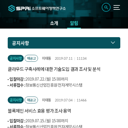
소개
알림
알
공지사항
림
공지사항
재공고
이태동
2019.07.11
11134
클라우드 구축사례에 대한 기술도입 결과 조사 및 분석
입찰마감 :
2019.07.22.(월) 15:00까지
서류접수 :
정보통신산업진흥원 전자계약시스템
(http://cont.nipa.kr/index.do)
공지사항
재공고
이태동
2019.07.04
11466
블록체인 서비스 효용 평가 조사 용역
입찰마감 :
2019.07.15.(월) 15:00까지
서류접수 :
정보통신산업진흥원 전자계약시스템