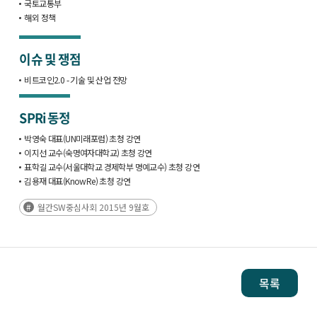
국토교통부
해외 정책
이슈 및 쟁점
비트코인2.0 - 기술 및 산업 전망
SPRi 동정
박영숙 대표(UN미래포럼) 초청 강연
이지선 교수(숙명여자대학교) 초청 강연
표학길 교수(서울대학교 경제학부 명예교수) 초청 강연
김용재 대표(KnowRe) 초청 강연
월간SW중심사회 2015년 9월호
목록