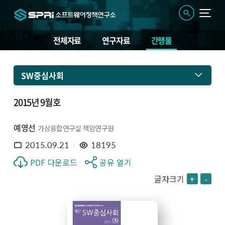
전체자료
연구자료
간행물
SW중심사회
2015년 9월호
예영선
가상융합연구실 책임연구원
2015.09.21
18195
PDF 다운로드
공유 열기
글자크기
+
-