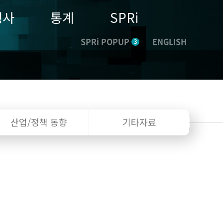
행사
통계
SPRi
SPRi POPUP
ENGLISH
3
산업/정책
동향
기타자료