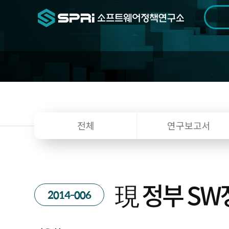
검색범위
기간
전
전체
연구보고서
現 정부 S
2014-006