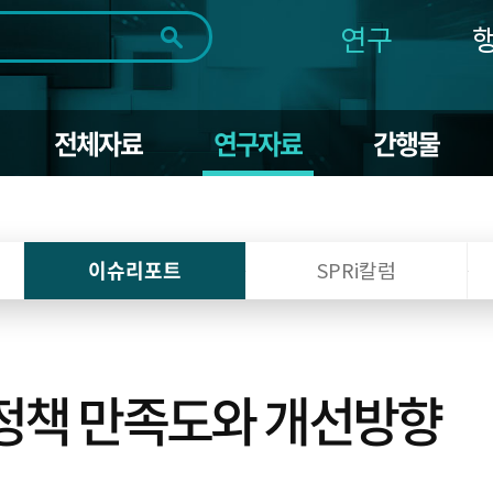
연구
전체
제목
내용
태그
첨부파일
체
1일
1주
1개월
3개월
1년
전체자료
연구자료
간행물
~
시
마
작
지
일
막
조회
일
이슈리포트
SPRi칼럼
W정책 만족도와 개선방향