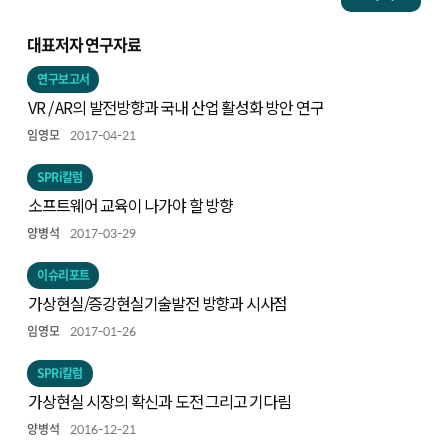
대표저자 연구자료
연구보고서
VR / AR의 발전방향과 국내 산업 활성화 방안 연구
임영모
2017-04-21
SPRi칼럼
소프트웨어 교육이 나가야 할 방향
양병석
2017-03-29
이슈리포트
가상현실/증강현실기술발전 방향과 시사점
임영모
2017-01-26
SPRi칼럼
가상현실 시장의 확신과 도전 그리고 기다림
양병석
2016-12-21