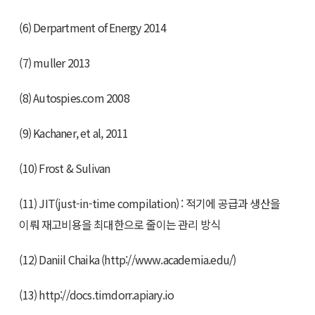
(6) Derpartment of Energy 2014
(7) muller 2013
(8) Autospies.com 2008
(9) Kachaner, et al, 2011
(10) Frost & Sulivan
(11) JIT(just-in-time compilation) : 적기에 공급과 생산을
이뤄 재고비용을 최대한으로 줄이는 관리 방식
(12) Daniil Chaika (http://www.academia.edu/)
(13) http://docs.timdorr.apiary.io