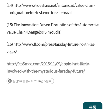
(14) http://www.slideshare.net/antonioad/value-chain-
configuration-for-tesla-motors-in-brazil
(15) The Innovation-Driven Disruption of the Automotive
Value Chain (Evangelos Simoudis)
(16) http://www.ff.com/press/faraday-future-north-las-
vegas/
http://9to5mac.com/2015/11/09/apple-isnt-likely-
involved-with-the-mysterious-faraday-future/
월간SW중심사회 2016년 5월호
목록