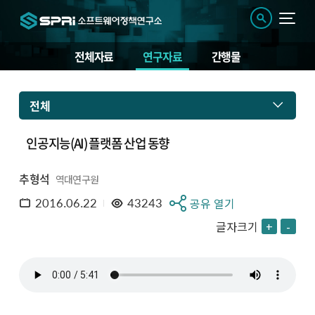
전체자료
연구자료
간행물
전체
인공지능(AI) 플랫폼 산업 동향
추형석
역대연구원
2016.06.22
43243
공유 열기
글자크기
+
-