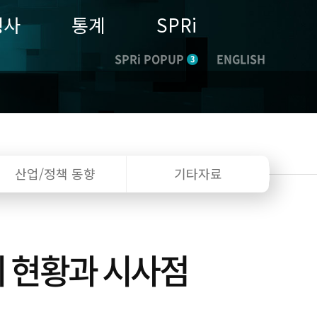
행사
통계
SPRi
SPRi POPUP
ENGLISH
3
산업/정책
동향
기타자료
의 현황과 시사점