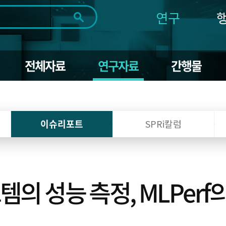
연구
전체
제목
내용
태그
첨부파일
체
1일
1주
1개월
3개월
1년
전체자료
연구자료
간행물
~
시
마
작
지
일
막
조회
일
이슈리포트
SPRi칼럼
의 성능 측정, MLPerf