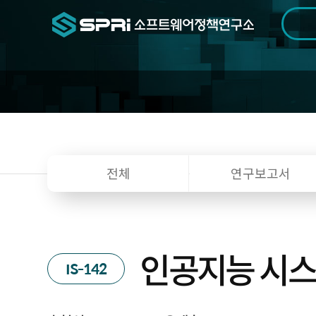
검색범위
기간
전
전체
연구보고서
인공지능 시스템
IS-142