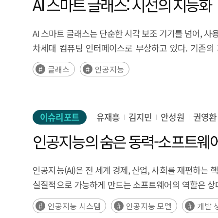
AI 스마트 글래스: 시선의 지능화
South Korea have intensified competition in world
발전의 제약 요인으로 작용하였다. 그러나 최근에는 생
supervised physics prediction, synthetic data ge
제조·국방·의료 등 다양한 산업 분야에서 가상 시뮬레이션
AI 스마트 글래스는 단순한 시각 보조 기기를 넘어, 
important solution to addressing two major bottl
국가인공지능전략위원회의 「대한민국 인공지능 행동계획
차세대 컴퓨팅 인터페이스로 부상하고 있다. 기존의 
difficult-to-obtain real-world behavioral data wit
구체적으로 제시한다. 우선 사회적 합의 형성 측면에
데이터가 되는 ‘시선 중심 컴퓨팅’으로의 전환을 의미하며, 생성
autonomous systems while replacing risky real-wo
글래스
인공지능
구축함으로써 정책 수용성을 높일 수 있다. 또한 디지
향후 높은 성장 잠재력을 보유하고 있다. 글로벌 시장에
perspective, South Korea needs to leverage its r
가상 직무훈련을 통해 AI 전환에 따른 일자리 변화와 재교육 문제에도 대응할 수 있다. 이와 함께 가상
본격화하고 있으며, 중국 기업들은 제조 경쟁력을 기반으
fidelity virtual environments, while promoting 
인지훈련과 아바타 상담을 통해 고령층의 정서적 돌봄을
스마트 글래스로의 발전이 예상된다. AI 스마트 글래스는 단기적으로 스마트폰을 보완하는 시선 기반 인터페이스로 확산되고, 중기적으로는 공간의 맥락을 이해하는 공간 기반
global competitiveness in world models by establi
딥페이크나 금융 사기 등 AI 기반 범죄 대응을 위해
이슈리포트
유재흥
김지민
안성원
권영환
인터페이스로 발전하며, 장기적으로는 인간의 시선을 AI
models are expected to become a core infrastru
지원하는 방식도 제안된다. 나아가 가상 캠퍼스와 산
산업 현장의 작업 방식, 광고·교육·의료 등 다양한 영역
인공지능의 숨은 동력-소프트웨어
autonomous driving, and virtual convergence. As 
구축함으로써 지역과 계층 간 AI 교육 격차를 완화할 수 있다. 종합적으로 볼 때 가상융합은 AI 공론장 구축, 사회문제 해결 실험, 일자리 전환 대응, 돌봄·의료
지능 구현을 가능하게 하는 핵심 기반으로 작용할 것으로 예상된다. 한편 AI 스마트 글래스는 배터리 지속시간 개선, 기기 경량화, 시야각 확대
national policy are essential.
안전 강화, 교육 역량 강화 등 다양한 분야에서 A
보호 우려, 디지털 격차 심화 가능성, 사회적 수용성 확
인공지능(AI)은 전 세계 경제, 산업, 사회를 재편하는
프로젝트가 일회성 행사나 전시성 구축에 그쳤던 사례를
기대와 프라이버시·안전 등에 대한 우려가 동시에 존
실질적으로 가능하게 만드는 소프트웨어의 역할은 상대적으로 덜 주목받아 왔다. 그러나, 소프트웨어는 복잡한 알고리
지속 가능한 운영 모델과 성과 중심의 정책 설계가 함께 마련될 필요가 있다. Executive Summary As AI technologies rapidly s
시점이다. 이에 본 연구는 산업 생태계 경쟁력 강화 지원, ‘시선 중심 컴퓨팅’ 시대 대비를 위한 선제적 제도 설계, 새로운 디지털 격차 대응을 위한 포용 정책의 필요성을
접근성 등을 좌우하는 기반이다. 고급 소프트웨어 프
entering a stage where it functions as a universal 
인공지능 시스템
인공지능 모델
개발 
제시한다. 이를 통해 AI 스마트 글래스가 새로운 개
현대의 인공지능은 방대한 데이터의 수집, 처리, 그리고
proposed the concept of an “AI Basic Society,” in wh