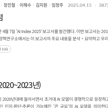
operational models and performance-oriented policy design
a survey of companies and universities on attracting overseas
장진철
이해수
김지원
임정주
2025.04.15
387
tatus and difficulties of attracting overseas talent, and 
점
 hire overseas digital talent, and that there is a high dema
 difficulties in obtaining information on overseas talents,
 7일 'AI Index 2025' 보고서를 발간했다. 이번 보고서는 2
erseas talents, financial support, and improving the visa sy
정책연구소에서는 이 보고서의 주요 내용을 분석‧요약하고 우리의 
epare customized support policies to solve the difficulties
 경쟁에서 중국의 약진이 두드러진다. AI의 성능은 매년 급격
ut are having difficulty hiring them. The overseas digital 
d HAI
어 상향 평준화 되었다. 또한, AI의 활용 확산은 과학과 의료
unities and a stable family environment to be importan
에 따라 각국에서는 AI에 관련한 규제 법률을 늘리고 있는 추세이
he channels that companies and overseas digital talent use to r
다. 세계적으로 AI 및 CS교육이 빠르게 확산하고 있어 AI 전
 order to attract overseas digital talent to Korea and suppor
3
양상을 보였다. Executive Summary The Stanford Ins
 and permanent residence. Tailored policies and systemati
port on April 7th. This report that published since 2017,
020~2023년)
nt are needed. In the case of the visa system, it is necessa
ation. The SPRi analyzes and summarizes the main contents o
ove the visa system to minimize barriers for digital overseas 
is becoming more intense every year, and China's advance
e long term, Korea should continue to provide various su
히 2020년대에 들어서면서 초거대 AI 모델이 경쟁적으로 등장하고
ncreased rapidly every year, and new benchmarks have eme
, and support for housing, schooling, and other aspects of li
인지·판단·추론이 가능해진 ‘큰 규모’의 AI 모델을 의미한