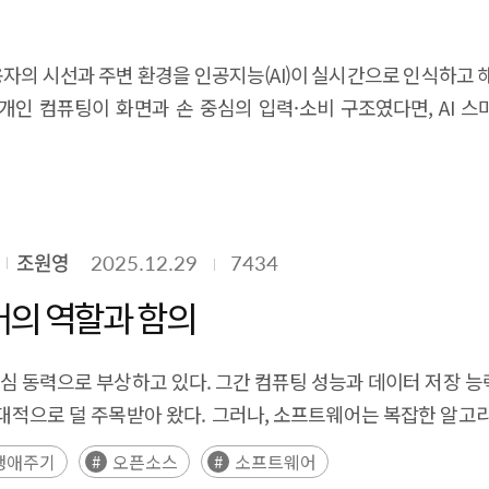
 model development through diverse approaches, including 
성형 AI의 발전과 XR 디바이스의 기술적 개선을 바탕으로 가상융
neration, and spatial intelligence implementation. In par
, 원격 협업, 직무훈련 등 실질적인 활용 사례가 가시화되면서 산업의
사용자의 시선과 주변 환경을 인공지능(AI)이 실시간으로 인식하
enecks in Physical AI development: data scarcity and pre-d
」에서 제시된 AI 기본사회 주요 과제를 중심으로, 가상융합이
개인 컴퓨팅이 화면과 손 중심의 입력·소비 구조였다면, AI 
h synthetic data and virtual simulations, world models can s
서는 가상공간에서 AI 정책의 영향을 시뮬레이션하고 아바타 기
형 AI와 멀티모달 AI의 발전에 힘입어 새로운 개인 컴퓨팅 패러다임을 형성하
rld testing processes. This enables the development of s
털 트윈 기반 리빙랩을 통해 사회 문제 해결을 위한 AI 기술을 
서는 메타, 삼성전자, 구글 등 주요 빅테크 기업들이 AI 스마트
ich manufacturing-based industrial data to establish manu
융합은 돌봄과 의료 분야에서도 활용 가능성이 크다. 가상현실 기반
로 빠르게 시장 진입을 확대하고 있다. 현재 음성 전용 AI 스마
Sim-to-Real alignment and domain-specific world model dev
 지원하고, 가상 원격 협진이나 환자 디지털 트윈을 활용한 의료 
shing a national R&D framework that integrates VLA, simula
 가상환경에서 실제 범죄 상황을 체험하고 대응하는 교육을 제공하
조원영
2025.12.29
7434
가 해석하고 확장하는 ‘시선의 지능화’ 단계로 진화할 것으로 전
cture for the future AI industry and a key enabling tec
업 공정 디지털 트윈을 활용한 교육 프로그램을 통해 국민 누
에서 구조적 변화를 유발할 가능성이 있다. 특히 AI 스마트 글래
의 역할과 함의
such, proactive responses at the levels of technological 
 서비스 확대, 생활
 등 기술적 과제와 함께, 개인정보
I 기본사회를 구현하기 위한 공간적 인프라이자 정책 실험 플랫폼
보 등 사회·제도적 이슈에 대한 대응이 동시에 필요하다. 현재는 
 핵심 동력으로 부상하고 있다. 그간 컴퓨팅 성능과 데이터 저장 능
 반복하지 않기 위해서는 단순한 가상 공간 구축에 머무르지 않고,
재하는 과도기적 국면에 있으며, 기술 확산과 사회적 수용성 
즘을 구현하는 수준을 넘어, AI 기술의 효율성, 확장성,
pread across industry and society, AI is
레임워크와 프로그래밍 언어는 개발자와 연구자가 정교한 AI 모
social infrastructure comparable to electricity, water, and 
생애주기
오픈소스
소프트웨어
인 컴퓨팅 인터페이스로 안정적으로 정착하고 산업적·사회적 가치
 고성능 컴퓨팅 자원을 활용한 연산에 기반하고 있다. AI 모델은
ich AI technologies ensure the basic quality of life and safet