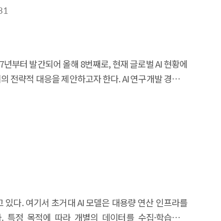
s that can generate tangible policy outcomes and
 digital talent, as well as in-depth interviews with
31
to draw implications. The survey results show that
nd for overseas digital talent in small and medium-
 communicating with them, and obtaining visas, and
017년부터 발간되어 올해 8번째로, 현재 글로벌 AI 현황에
stem as important and urgent policies to solve this
전략적 대응을 제안하고자 한다. AI 연구개발 경쟁은
 of each company, targeting SMEs and start-ups that
하게 증가하여 이를 측정하기 위한 새로운 벤치마크들이
talent who participated in the in-depth interviews
계의 발전을 이끌고 있으며, AI의 활용이 확산됨에 따라
t factors in finding a job. While companies and
다. AI 분야의 `24년의 글로벌 투자 수준은 경기침체로
ecruit are different, which can make it difficult for
문가 배출도 가속화되고 있다. AI에 대한 여론은 낙관적인
t their stable settlement, it is necessary to create
titute for Human-Centered Artificial
c support systems based on solving the challenges
 is the 8th this year and provides a comprehensive
ry to develop visas and related programs tailored to
f this report and proposes our strategic response.
talent to stay in Korea. In order for overseas digital
s are notable in its competition with the United
pport policies such as continuous Korean language
 있다. 여기서 초거대 AI 모델은 대용량 연산 인프라를
rged to measure it. High-performance models have
fe.
다. 특정 목적에 따라 개별의 데이터를 수집·학습하여