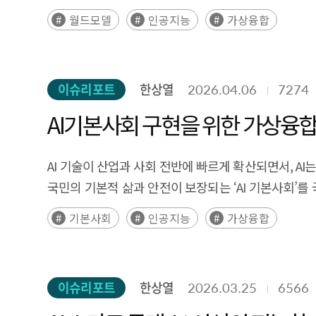
모델은 인간의 멘탈 모델과 유사하게 환경에 대한 이
월드모델
인공지능
가상융합
모델은 명시적, 암묵적, 시뮬레이터 기반, 하이브리드형
미국, 중국, 유럽, 한국 등 주요국의 기업들은 각각 실시
경쟁을 본격화하고 있다. 특히 월드 모델은 피지컬AI
이슈리포트
한상열
2026.04.06
7274
대규모 행동 데이터를 합성 데이터와 가상 시뮬레이션으
안전하고 효율적인AI 시스템 개발이 가능해진다. 정
AI기본사회 구현을 위한 가상융합
Sim-to-Real 정합성 확보, 도메인 특화 월드 모
글로벌 월드 모델 경쟁력을 확보해야 한다. 결론적으로 
AI 기술이 산업과 사회 전반에 빠르게 확산되면서, A
산업 생태계, 국가 정책 차원의 선제적 대응이 요구된다. Executive Su
국민의 기본적 삶과 안전이 보장되는 ‘AI 기본사회’를 
to move beyond simple language and image proces
기본사회는 기술 발전의 성과가 특정 집단에 집중되지 
기본사회
인공지능
가상융합
They are increasingly regarded as next-generation fo
속에서 체감할 수 있는 실행 인프라가 필요하다. 이 과정에서 XR, 디지털 트윈 등 가상융합은 현실과 디지털 세계를 연결하는 공간적 인터페이스로서 중요한 역할을 수행할 수
importance is expanding across robotics, autono
있다. 가상융합은 시공간의 제약을 극복하여 다양한 사
proactive simulation of diverse scenarios and o
있는 몰입형 환경을 제공한다. 특히 물리적 접근성이
models are evolving across various paradigms, incl
이슈리포트
한상열
2026.03.25
6566
보편적 접근성을 강화하는 핵심 인프라로 기능할 수 있다. 가상융합은 코로나19 기간 동안 높은 기대를 받았으나, 실제 활용이 게임이나 이벤트 중심 
domains such as video generation, autonomous d
사용자에게 명확한 가치 제안을 제공하지 못하면서 기