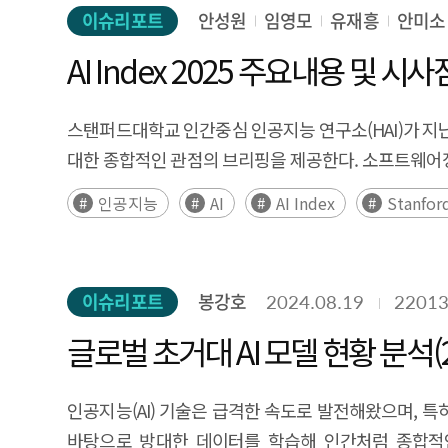
virtual spaces and instead develop sustainable 
and digital talents. In this article, we conducted 
이슈리포트
안성원
임영모
유재흥
안미소
real service value.
overseas digital talent, to analyze the current s
AI Index 2025 주요내용 및 시사
companies are short of domestic talent and want to
sized enterprises. Companies and universities face
스탠퍼드대학교 인간중심 인공지능 연구소(HAI)가 지난 4월
respondents identified providing information on ov
대한 종합적인 관점의 브리핑을 제공한다. 소프트웨어
problem. It is analyzed that it is necessary to pr
매년 더욱 치열해지고 있으며, 선두 주자인 미국과의
have a high demand for overseas digital talents b
인공지능
AI
AI Index
Stanfor
등장했다. 고성능 모델들은 모델 간 성능 격차가 줄어들
considered smooth communication, career opport
책임있는 AI를 위한 다양한 노력들도 추진되고 있다. 이
overseas digital talent share similar pain points, t
인해 감소세였던 지난 `22~23년과 달리 크게 증가하였
companies to access overseas talent information. In
이슈리포트
봉강호
2024.08.19
2201
전망이 증가하고 있는 가운데, 공정성에 대한 신뢰도는 감소하는 
a holistic ecosystem for attraction, settlement,
Intelligence(HAI) released the 'AI Index 2025' re
글로벌 초거대 AI 모델 현황 분석(2
faced by companies in acquiring global digital tale
perspective briefing on the current global AI situ
the characteristics of the digital industry, and impr
The competition in AI research and development 
talents to settle and work stably in Korea in th
인공지능(AI) 기술은 급격한 속도로 발전해왔으며, 특
States, the leader. The performance of AI has i
training, support for adapting to corporate culture
바탕으로 방대한 데이터를 학습해 인간처럼 종합적인 