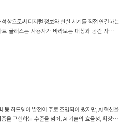
real-time 3D virtual environment generation, self-
합 서비스의 개인화와 몰입도가 높아지고 있으며, 교육·
ticular, world models are gaining attention as an
 재도약 가능성이 높아지고 있다. 본 보고서는
고 해석함으로써 디지털 정보와 현실 세계를 직접 연결하는
eployment validation challenges. By supplementing
 실제 정책 실행 과정에서 어떻게 활용될 수 있는지를
스마트 글래스는 사용자가 바라보는 대상과 공간 자체가
ignificantly reduce the cost of training robots and
반 토론을 통해 다양한 이해관계자가 참여하는 공론장을
고 있다. AI 스마트 글래스 시장은
afer and more efficient AI systems. From a policy
가상환경에서 실험하고 검증할 수 있으며, 가상 오피스와
 글래스를 차세대 플랫폼으로 인식하고 생태계 구축 경쟁을
facturing-specialized physical datasets and high-
트 글래스가 주류를 이루고 있으나 디스플레이를 갖춘 AI
elopment. In addition, South Korea should secure
시뮬레이션을 통해 의료 접근성을 개선할 수 있다. 또한
tion, and manufacturing data. In conclusion, world
거나, 아바타 기반 상담을 통해 피해자의 심리적 회복을
망된다. 이러한 변화는 정보 탐색 방식, 의사결정 과정,
hnology driving the advancement of Physical AI,
구나 AI 교육과 실무 경험에 접근할 수 있는 환경을
스는 1인칭 시점 데이터의 주요 생성 장치로서 AI의 맥락
innovation, industrial ecosystem development, and
으로 활용될 수 있다. 다만 과거 일부 공공 가상융합
AI 스마트 글래스 도입 초기 단계로, 기술에 대한 사회적
력 등 하드웨어 발전이 주로 조명되어 왔지만, AI 혁신을
 실제 정책 효과와 서비스 활용 가치를 창출할 수 있는
확보 간의 균형을 마련하기 위한 정책적 역할이 중요한
델을 신속하게 개발하고 개선 및 배포하도록 지원한다.
the internet. In response, the Republic of Korea has
 창출로 이어질 수 있는 정책 방향을 도출하고자 한다.
 다양한 응용 애플리케이션의 엔진으로 여러 AI 서비스와
y of all citizens, as a national strategy. Under this