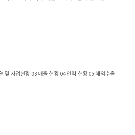
 AI utilization is leading to the development of
분야에서 과업을 수행할 수 있다. 본고에서는 2020년부터
 Accordingly, each country is increasing regulatory
 미국 민간 연구단체인 ‘EPOCH AI’가 최근 업데이트
2022-2023, when it was decreasing due to the economic
 대해 출시년도, 국가, 분야, 과업유형, 개발형태, 개발조직
lerating. While public opinion on AI is showing an
utive Summary Artificial
술 및 사업현황 03 매출 현황 04 인력 현황 05 해외수출