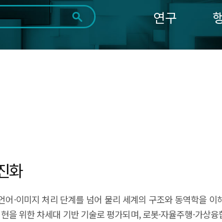
연구
전체
제목
내용
태그
첨부파일
체
1일
1주
1개월
3개월
1년
~
시
마
작
지
일
막
조회
일
 진화
지능이 단순한 언어·이미지 처리 단계를 넘어 물리 세계의 구조와 동역학
I 실현을 위한 차세대 기반 기술로 평가되며, 로봇·자율주행·가상