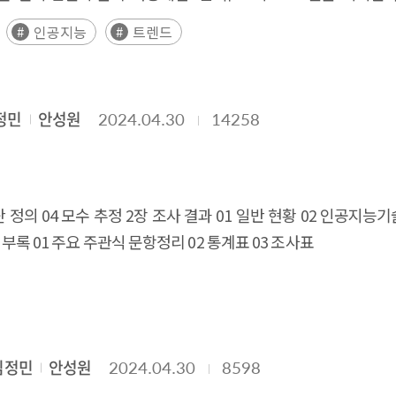
 between models has narrowed. In addition, the spread of
한하여 수행이 가능한 반면, 초거대 AI는 더욱 복잡하고 광범위한 
인공지능
트렌드
onsible AI are also being promoted as the use of AI spreads.
 분석하고, 글로벌 기술 동향과 트렌드를 살펴보았다. 구체적으로,
n the AI ​​field in 2024 has increased significantly, unlike 
터를 수집하고, 2020년부터 2023년까지 출시된 초거대 AI 모델에
eading worldwide, the production of AI experts is also acce
대해서도 주목하고, AI 분야에 대한 정책적 시사점을 도출하였다. Exec
decreasing trend.
정민
안성원
2024.04.30
14258
 정의 04 모수 추정 2장 조사 결과 01 일반 현황 02 인공지능기
 부록 01 주요 주관식 문항정리 02 통계표 03 조사표
김정민
안성원
2024.04.30
8598