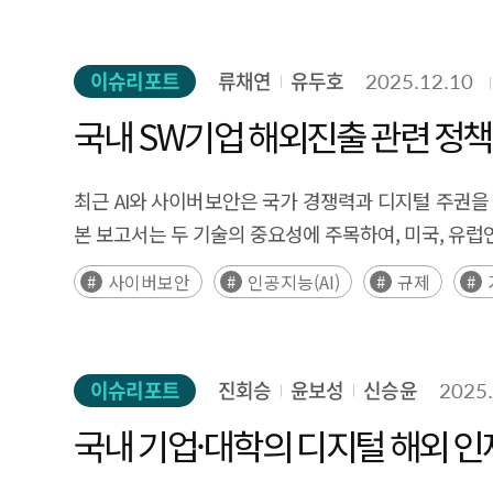
Executive Summary AI smart glasses are emerging as a next-generation computing interface that goes beyond simple visual assistance devices by enabling
제품의 근간이 된다. 즉, 소프트웨어가 AI를 만들고, AI는 다시 소프트웨어
vision, AI-driven innovation is being promoted acr
artificial intelligence (AI) to recognize and inter
함의를 갖는다. 하드웨어 인프라나 데이터에 대한 투
Society aims to build an inclusive society in whic
the physical world. Whereas traditional personal 
이슈리포트
류채연
유두호
2025.12.10
같은 전략적 지원이 병행되어야 한다. 더불어 소프트웨어
among all citizens. To achieve this, practical imple
a transition toward “gaze-centered computing,” i
뒷받침하는 핵심 수단이 될 것이다. 결국 ‘소프트웨어 생태계
국내 SW기업 해외진출 관련 정책
lives. In this context, virtual convergence technologies—such as XR and digital twins—can play a critical role as spatial interfaces connecting the physical and
AI and multimodal AI, this shift is forming a new paradigm in personal computing. The AI
AI의 개발 생애주기 단계별로 저변에서 활용되는 소프트웨어의 역
digital worlds. Virtual convergence makes it poss
potential in the coming years. Globally, major te
Artificial intelligence (AI) is emerging as a core
verified in virtual environments before implement
최근 AI와 사이버보안은 국가 경쟁력과 디지털 주권을
generation platform and are accelerating competi
power and data storage capacity—have received co
understand and utilize AI technologies. In particula
본 보고서는 두 기술의 중요성에 주목하여, 미국, 유
their manufacturing competitiveness. At present, 
underexplored. However, software extends far beyond the mere implementation of complex algorithms; it constitutes the foundation that determines the
among socially vulnerable groups, virtual converge
국가 전략, 규제 체계를 종합적으로 분석하였다. 국가
displays is anticipated. In the short term, AI smart glasses are likely to spread as gaze-based interfaces that complement smartphones. In the mid-term, they are
사이버보안
인공지능(AI)
규제
efficiency, scalability, and accessibility of AI
Virtual convergence attracted significant attenti
취하면서도 위험관리와 안전성 확보를 위한 행정명령 기반 
expected to evolve into spatial interfaces capable
rapidly design, refine, and deploy sophisticated AI
based services. As a result, it struggled to prese
중국은 국가안보와 데이터 통제를 핵심 원칙으로 하는
advance toward a stage of “intelligent gaze,” in w
computation leveraging high-performance computin
equipment costs, limited content, and the lack o
있다. 신흥국 중 사우디아라비아는 초대형 프로젝트와 
multiple domains, including information discovery, 
range of AI services and products. In this sense, s
이슈리포트
진회승
윤보성
신승윤
2025.
in generative AI and technological improvements i
규범 체계와 민첩한 실행 구조를 기반으로 아시아 지역
particular, AI smart glasses are expected to funct
mutual and reinforcing growth. The fundamental importance of software carries clear policy implications. Investment in hardware infrastructure or data alone is
services. At the same time, practical use cases—suc
시장 진입 기회를 판단하는데 참고할 수 있도록 각 국
국내 기업·대학의 디지털 해외 인
context-aware intelligence in AI systems. At the same time, AI smart glasses face technical challenges such as improving battery life, reducing device weight, and
insufficient; it must be accompanied by strategic
education, manufacturing, defense, and healthcare, increasing the pote
주요 기반시설 등 일부에만 의무 부과, 지침·권고 수
expanding field of view, alongside social and instit
software security frameworks. Furthermore, po