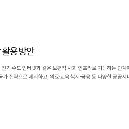
해와 미래 예측을 기반으로 다양한 시나리오를 사전에 시뮬레이
 등 다양한 패러다임으로 발전하고 있으며, 비디오 생성, 자율주행
간 3D 가상환경 생성, 자기지도 기반 물리 예측, 합성 데이터 생
 발전의 핵심 병목인 데이터 부족과 사전 검증 문제를 해결하는 
로 보완함으로써 로봇과 자율 시스템의 학습 비용을 줄이고, 위험
책적으로 한국은 제조업 기반의 풍부한 산업 데이터를 활용해 제조
 활용 방안
델 개발 등을 추진할 필요가 있다. 또한 VLA, 시뮬레이션, 제조
월드 모델은 향후 AI 산업의 핵심 인프라이자 피지컬AI, 자율주
I는 전기·수도·인터넷과 같은 보편적 사회 인프라로 기능하는 단계에
mmary Recent world models have emerged as a critica
국가 전략으로 제시하고, 의료·교육·복지·금융 등 다양한 공공서비
sing toward understanding the structure and dynamics of 
않고 모든 국민에게 공정하게 제공되는 포용적 사회 구현을 목표로
undational technologies for achieving Artificial General Inte
mous driving, and virtual convergence industries. Similar
회 문제를 가상환경에서 사전에 실험하고 검증할 수 있게 하며, 
ptimal decision-making by understanding environments and
 낮은 지역이나 사회적 취약계층에게도 고품질의 공공 서비스를 
uding explicit, implicit, simulator-based, and hybrid appro
서비스에 머무르고
riving, and autonomous agents. Recently, leading compani
대에 비해 확산 속도가 제한적이었다. 또한 고가의 장비, 제한된