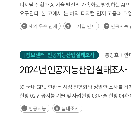
the “Republic of Korea AI Action Plan” proposed b
진입전략의 핵심 요소로 인식하고, 시장별로 차별화된 대응전략을 수립
acceptance. As the technology is currently in its
디지털 전환과 AI 기술 발전의 가속화로 발생하는 AI
innovation, and international cooperation will serv
in the actual implementation of AI Basic Society p
competitiveness and digital sovereignty, prompt
market in a transitional stage. Accordingly, this is
요구된다. 본 고에서 는 해외 디지털 인재 고용과 취
AI policy should be designed and implemented b
policies and establish public deliberation plat
economies—the United States, the European Uni
context, this study highlights the need for policy
애로사항을 분석하고 시사점을 도출하였다. 설문조사 
competitiveness of AI. This report examines the roles and illustrative cases of software underpinning each stage of the AI development lifecycle and explores
해외 우수 인재
디지털 인재
인공지능 
acceptance. In addition, digital-twin-based living 
approaches in AI and cybersecurity and assessing
preparation for the era of gaze-centered computin
해외 디지털 인재 수요가 많은 것으로 파악되었다. 기업
software policy directions aimed at strengthening 
Virtual offices and virtual job training programs c
combines private-sector-led innovation with execu
study aims to derive policy directions that ena
정보 제공, 재정적 지원, 비자 제도 개선 등을 중요
the same time, virtual convergence has significan
frameworks such as the EU AI Act and NIS2. China
industrial and societal value.
기업은 원격 근무 시 업 무지원 시스템 부족, 해외 
virtual-reality-based cognitive training and avat
approach centered on voluntary guidelines and pr
[정보센터] 인공지능산업실태조사
봉강호
안
어려움을 겪고 있는 중소기업, 스타트업 기업을 대상
medical professionals and medical simulations usi
advances a balanced regulatory framework with ag
디지털 인재는 원활한 의사소통, 커리어 발전 가능성,
2024년 인공지능산업 실태조사
immersive training programs can allow individuals 
highlights the need for Korean software companies 
어려움을 겪고 있었다. 기업 설문조사와 해외 디지털 
can help support the psychological recovery of vi
level regulatory intensity scale for each countr
채널과 해외 디지털 인 력이 구직을 위해 사용하는 채
※ 국내 GPU 현황은 시점 현행화와 정밀한 조사를 거쳐 
environments where anyone can access AI education an
based self-regulation, and legislation under disc
유치하고 안정적인 정착을 지원하기 위해서는 단편적 
현황 02 인공지능 기술 및 사업현황 03 매출 현황 04 해
virtual convergence can function as both a spatial 
strategies.
당면하는 애로사항 해결을 위한 맞춤형 정책과 체계적 지
조사표
including the establishment of AI public delibera
인공지능
실태조사
체류자격 전환의 유연 성 확대 등 비자 제도 개선을 통
care and healthcare services, enhancement of publ
정착하고 안정적으로 근무할 수 있도록 지속적 한국어 교육
which some public virtual convergence projects wer
Summary To alleviate the shortage of AI talent, it 