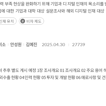
y the National AI Strategy Committee and presents concrete
해야 함을 확인한다. Executive Summary AI and cybersec
 early adoption phase, societal expectations and concerns
 인력 부족 현상을 완화하기 위해 기업과 디 지털 인재의 목소리를
e as critical instruments for sustaining long-term AI competi
olicies. First, in terms of building social consensus, virtu
ing countries to adopt distinct governance, strategy, a
 a critical moment for policy intervention to balance technolo
업에 대한 기업과 대학 대상 설문조사와 해외 디지털 인재 대상
ased on the recognition that the competitiveness of the 
forms where diverse stakeholders participate through av
on, China, and Japan—and emerging economies such as S
 measures to strengthen industrial ecosystem competitivenes
결과 기업은 채용할 수 있는 국내 인재가 부족하며 해외 디지털 
인재 유치
비자 제도
labs can enable AI technologies for solving social problems 
 their implications for global markets and corporate act
g, and develop inclusive policies to address emerging forms
과 대학은 해외 인재 정보 획득, 의사소통, 비자 취득에 어려움을
the overall AI ecosystem.
an also help address employment transitions and reskilling ch
tive action–based risk and safety measures, while the Eur
ble AI smart glasses to be stably established as a new pe
하고 시급한 정책으로 응답하였다. 해외 디지 털 인재의 경우는 
t potential in the fields of care and healthcare. Emotiona
 strengthens a centralized, security- and data-control-or
송금 등의 행정 처리에도 어려움을 겪고 있는 것으로 분석되었다
ar-based counseling, while medical accessibility can be i
oductivity gains. Saudi Arabia links centralized strategie
미소
안성원
김예진
2025.04.30
27739
으 로 각 기업의 애로사항을 해결하기 위한 맞춤형 지원 정책 마
ng patient digital twins. Furthermore, to respond to AI-dr
ile implementation. Given widening cross-country divergenc
 안정적인 가족 동반 환경 등을 구직의 중요 요인으로 검토하고 있
to experience and respond to simulated crime scenarios in v
to proactively identify country- and technology-specific ris
인재 심층 인터뷰 결과 기업과 해외 디지털 인재는 유사한 애로
ctims. In addition, education programs using virtual campus
y and technology—ranging from strongly enforceable legal o
널이 다른 현상으로 인해 기업이 해외 인재 정보 획득에 어려움
추후 별도 게시 예정 1장 조사개요 01 조사개요 02 주요 용어 해설
d practical experience, thereby reducing AI education disparit
ussion—so firms can better assess compliance risks and mark
정책 지원이 아 닌 전방위적 유입, 정착, 영주를 위한 생태계 
외수출 현황 04 인력 현황 05 투자 및 개발 현황 06 애로사항 및 
infrastructure and a policy experimentation platform for rea
원 시스템 마련이 요구된다. 특히 비자 제 도의 경우는 디지털 산
tion spaces, experimentation for solving social problems,
한 디지털 해외 인재의 국내 체류 장애물을 최소화할 필요가 있다
ic safety, and strengthening of educational capabilities. 
, 기업 문화 적응 지원, 주택, 학교 등 생활 관련 지원 등 다양
e limited to one-time events or exhibition-oriented initiati
is necessary to prepare effective measures to secure overseas 