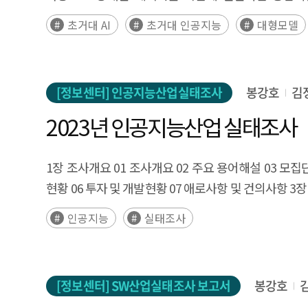
become more standardized as the performance gap
만들어지는 기존의 일반 AI는 학습된 과업(task)에 
초거대 AI
초거대 인공지능
대형모델
science and medicine, and various efforts for resp
2023년까지 전 세계에 출시된 초거대 AI 모델 현황을
laws related to AI. The level of global investment i
(‘24년 7월)한 초거대 AI 모델 현황 DB를 통해 데이
recession. As AI and CS education are rapidly spr
유형 등의 다양한 기준으로 정리·분석하였다. 우리나라 현황에 
increasing optimism, trust in fairness is showing a 
[정보센터] 인공지능산업실태조사
봉강호
김
2023년 인공지능산업 실태조사
1장 조사개요 01 조사개요 02 주요 용어해설 03 모집단
현황 06 투자 및 개발현황 07 애로사항 및 건의사항 3장
인공지능
실태조사
[정보센터] SW산업실태조사 보고서
봉강호