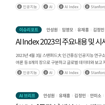
매년 더욱 치열해지고 있으며, 선두 주자인 미국과의
인공지능
AI
AI Index
Stanfor
등장했다. 고성능 모델들은 모델 간 성능 격차가 줄어들
책임있는 AI를 위한 다양한 노력들도 추진되고 있다. 이
인해 감소세였던 지난 `22~23년과 달리 크게 증가하였
이슈리포트
안성원
임영모
유재흥
김정민
전망이 증가하고 있는 가운데, 공정성에 대한 신뢰도는 감소하는 
Intelligence(HAI) released the 'AI Index 2025' re
AI Index 2023의 주요내용 및 
perspective briefing on the current global AI situ
The competition in AI research and development 
2023년 4월 3일 스탠퍼드大 인간중심 인공지능 연구소는 A
States, the leader. The performance of AI has i
여론 등 8개의 장으로 구분하고 글로벌 데이터와 보고 
become more standardized as the performance gap
인공지능
AI
AI Index
Stanfor
science and medicine, and various efforts for resp
laws related to AI. The level of global investment i
recession. As AI and CS education are rapidly spr
increasing optimism, trust in fairness is showing a 
AI 브리프
안성원
유재흥
김정민
안미소