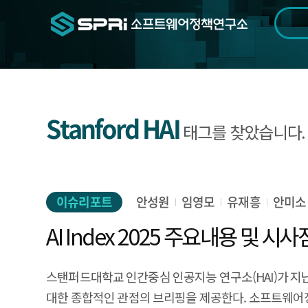
검색범위
기간
전
Stanford HAI
태그를 찾았습니다.
이슈리포트
안성원
임영모
유재흥
안미소
AI Index 2025 주요내용 및 시사
스탠퍼드대학교 인간중심 인공지능 연구소(HAI)가 지난 4월
대한 종합적인 관점의 브리핑을 제공한다. 소프트웨어