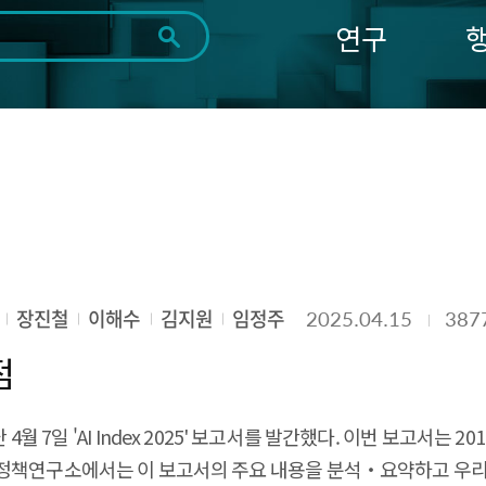
연구
전체
제목
내용
태그
첨부파일
체
1일
1주
1개월
3개월
1년
~
시
마
작
지
일
막
조회
일
장진철
이해수
김지원
임정주
2025.04.15
387
점
 7일 'AI Index 2025' 보고서를 발간했다. 이번 보고서는 2
정책연구소에서는 이 보고서의 주요 내용을 분석‧요약하고 우리의 