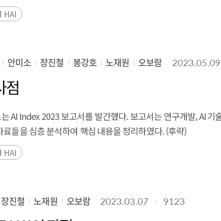
 경쟁에서 중국의 약진이 두드러진다. AI의 성능은 매년 급격
d HAI
어 상향 평준화 되었다. 또한, AI의 활용 확산은 과학과 의료
에 따라 각국에서는 AI에 관련한 규제 법률을 늘리고 있는 추세이
다. 세계적으로 AI 및 CS교육이 빠르게 확산하고 있어 AI 전
안미소
장진철
봉강호
노재원
오보람
2023.05.09
양상을 보였다. Executive Summary The Stanford Ins
port on April 7th. This report that published since 2017,
시사점
ation. The SPRi analyzes and summarizes the main contents o
is becoming more intense every year, and China's advance
I Index 2023 보고서를 발간했다. 보고서는 연구개발, AI 기술 
ncreased rapidly every year, and new benchmarks have eme
자료들을 심층 분석하여 핵심 내용을 정리하였다. (후략)
 between models has narrowed. In addition, the spread of
d HAI
onsible AI are also being promoted as the use of AI spreads.
n the AI ​​field in 2024 has increased significantly, unlike 
eading worldwide, the production of AI experts is also acce
decreasing trend.
장진철
노재원
오보람
2023.03.07
9123