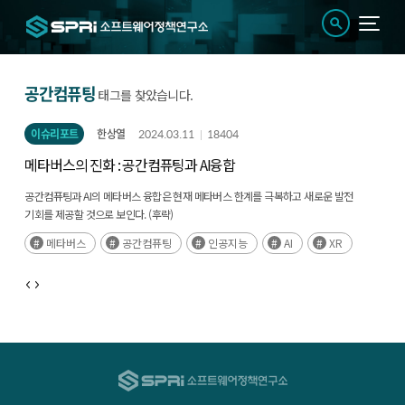
공간컴퓨팅
태그를 찾았습니다.
이슈리포트
한상열
2024.03.11
18404
메타버스의 진화 : 공간컴퓨팅과 AI융합
공간컴퓨팅과 AI의 메타버스 융합은 현재 메타버스 한계를 극복하고 새로운 발전
기회를 제공할 것으로 보인다. (후략)
메타버스
공간컴퓨팅
인공지능
AI
XR