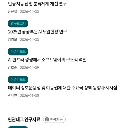
인공지능 산업 분류체계 개선 연구
장진철
2026-04-30
연구보고서
2025년 공공부문 AI 도입현황 연구
임영모
2026-04-30
이슈리포트
AI 인프라 경쟁에서 소프트웨어의 구조적 역할
강호준
2026-04-09
이슈리포트
데이터 상호운용성 및 이동권에 대한 주요국 정책 동향과 시사점
곽나연
2026-01-05
연관태그 연구자료
인공지능