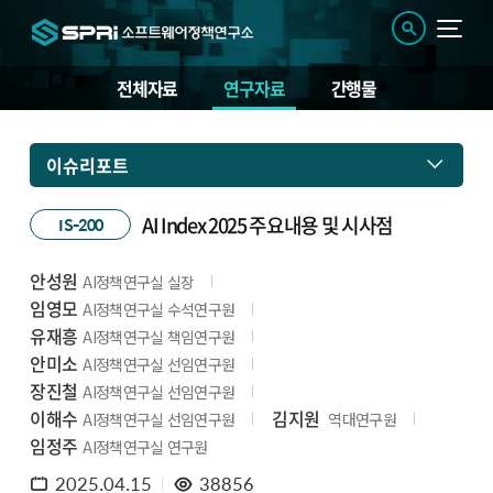
전체자료
연구자료
간행물
이슈리포트
AI Index 2025 주요내용 및 시사점
IS-200
안성원
AI정책연구실 실장
임영모
AI정책연구실 수석연구원
유재흥
AI정책연구실 책임연구원
안미소
AI정책연구실 선임연구원
장진철
AI정책연구실 선임연구원
이해수
김지원
AI정책연구실 선임연구원
역대연구원
임정주
AI정책연구실 연구원
2025.04.15
38856