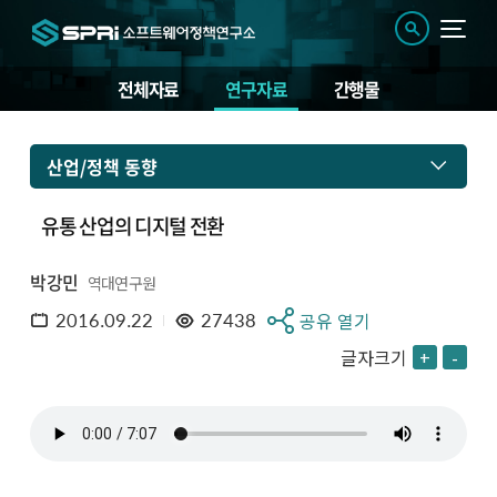
전체자료
연구자료
간행물
산업/정책 동향
유통 산업의 디지털 전환
박강민
역대연구원
2016.09.22
27438
공유 열기
글자크기
+
-