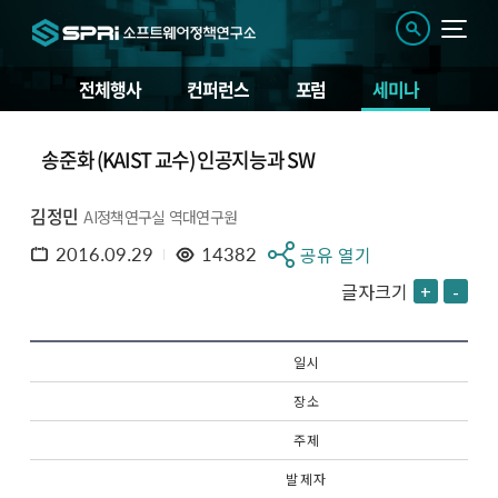
전체행사
컨퍼런스
포럼
세미나
송준화 (KAIST 교수) 인공지능과 SW
김정민
AI정책연구실 역대연구원
2016.09.29
14382
공유 열기
글자크기
+
-
일 시
장 소
주 제
발 제 자