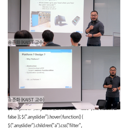
송준화 (KAIST 교수)
송준화 (KAIST 교수)
$(".anyslider").anyslider({ animation : "fade", showBullets :
false }); $(".anyslider").hover( function() {
$(".anyslider").children("a").css("filter",