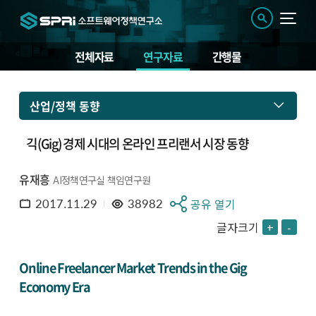
전체자료
연구자료
간행물
산업/정책 동향
긱(Gig) 경제 시대의 온라인 프리랜서 시장 동향
유재흥
AI정책연구실 책임연구원
2017.11.29
38982
공유 열기
글자크기
+
-
Online Freelancer Market Trends in the Gig
Economy Era