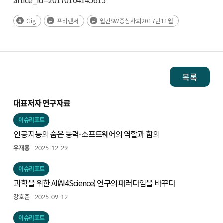
artice_id=20170104145615
Gig
프리랜서
월간SW중심사회2017년11월
목록
대표저자 연구자료
이슈리포트
인공지능의 숨은 동력-소프트웨어의 역할과 함의
유재흥
2025-12-29
이슈리포트
과학을 위한 AI(AI4Science) 연구의 패러다임을 바꾸다
강호준
2025-09-12
이슈리포트