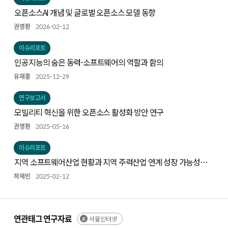
오픈소스AI 개념 및 글로벌 오픈소스 모델 동향
권영환
2026-02-12
이슈리포트
인공지능의 숨은 동력-소프트웨어의 역할과 함의
유재흥
2025-12-29
연구보고서
모빌리티 혁신을 위한 오픈소스 활성화 방안 연구
권영환
2025-05-16
이슈리포트
지역 소프트웨어산업 현황과 지역 주력산업 연계 성장 가능성
탐색
하재빈
2025-02-12
연관태그 연구자료
사물인터넷