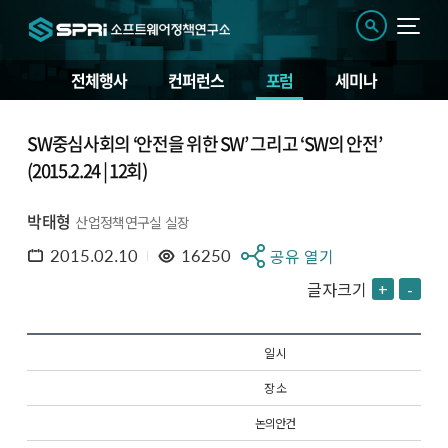
전체행사
컨퍼런스
포럼
세미나
SW중심사회의 ‘안전을 위한 SW’ 그리고 ‘SW의 안전’
(2015.2.24 | 12회)
박태형
산업정책연구실 실장
2015.02.10
16250
공유 열기
글자크기
+
-
일 시
장 소
논의안건