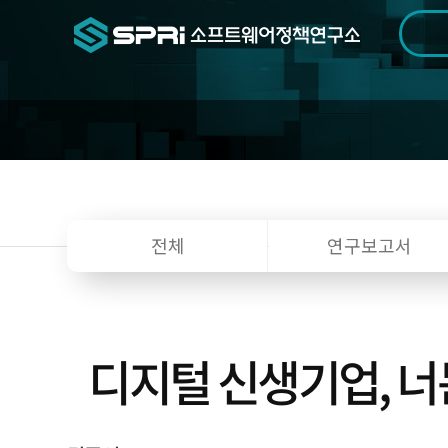
검색범위
기간
전
전체
연구보고서
디지털 신생기업, 너