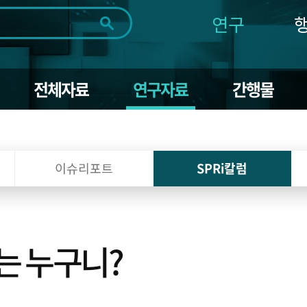
연구
전체
제목
내용
태그
첨부파일
체
1일
1주
1개월
3개월
1년
전체자료
연구자료
간행물
~
시
마
작
지
일
막
조회
일
이슈리포트
SPRi칼럼
는 누구니?