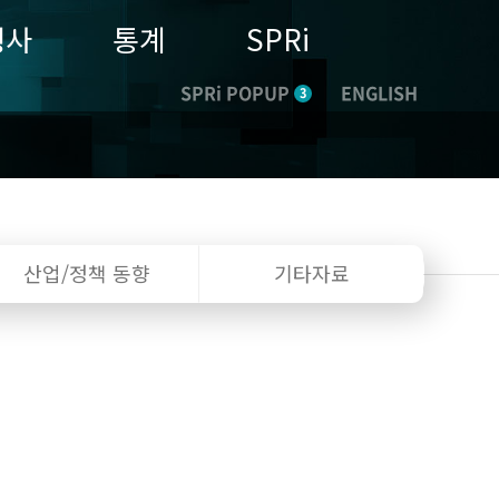
행사
통계
SPRi
SPRi POPUP
ENGLISH
3
산업/정책
동향
기타자료