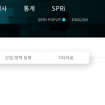
행사
통계
SPRi
SPRi POPUP
ENGLISH
3
산업/정책
동향
기타자료