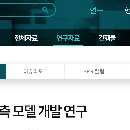
연구
전체
제목
내용
태그
첨부파일
체
1일
1주
1개월
3개월
1년
전체자료
연구자료
간행물
~
시
마
작
지
일
막
조회
일
이슈리포트
SPRi칼럼
측 모델 개발 연구