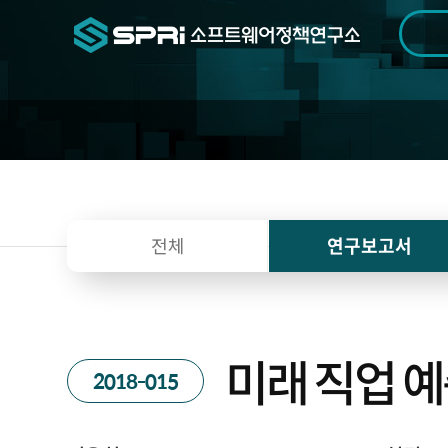
검색범위
기간
전
전체
연구보고서
미래 직업 예
2018-015