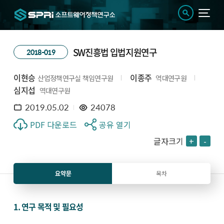
SW진흥법 입법지원연구
2018-019
이현승
이종주
산업정책연구실 책임연구원
역대연구원
심지섭
역대연구원
2019.05.02
24078
PDF 다운로드
공유 열기
글자크기
+
-
요약문
목차
1. 연구 목적 및 필요성