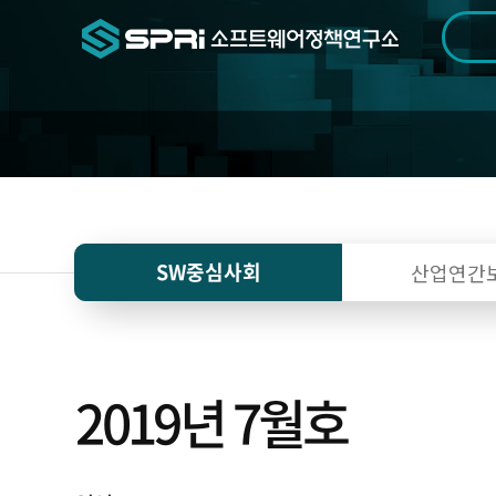
검색범위
기간
전
SW중심사회
산업연간
2019년 7월호