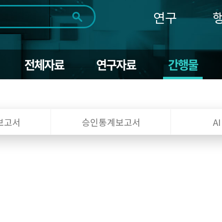
연구
전체
제목
내용
태그
첨부파일
체
1일
1주
1개월
3개월
1년
전체자료
연구자료
간행물
~
시
마
작
지
일
막
조회
일
보고서
승인통계보고서
A