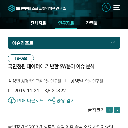
전체자료
연구자료
간행물
이슈리포트
IS-088
국민청원 데이터에 기반한 SW분야 이슈 분석
김정민
공영일
AI정책연구실 역대연구원
역대연구원
2019.11.21
20822
PDF 다운로드
공유 열기
글자크기
+
-
국민청원은 2017년 정부의 출범 이후 줄곧 주요 사회이슈의