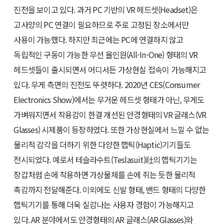
진전을 보이고 있다. 과거 PC 기반의 VR 헤드셋(Headset)은
고사양의 PC 연결이 필요하므로 주로 고정된 장소에서만
사용이 가능했다. 하지만 최근에는 PC에 연결하지 않고
독립적인 구동이 가능한 무선 올인원(All-In-One) 형태의 VR
헤드셋들이 출시되면서 어디서든 가상현실 접속이 가능해지고
있다. 무게 측면의 진전도 뚜렷하다. 2020년 CES(Consumer
Electronics Show)에서는 무거운 헤드셋 형태가 아닌, 무게도
가벼워지면서 착용감이 한결 개선된 안경형태의 VR 글래스(VR
Glasses) 시제품이 등장하였다. 또한 가상현실에서 느낄 수 없는
물리적 감각을 더하기 위한 다양한 햅틱(Haptic)기기들도
전시되었다. 예로서 테슬라수트(Teslasuit)社의 햅틱기기는
장갑처럼 손에 착용하면 가상물체를 손에 쥐는 듯한 물리적
촉감까지 전달해준다. 이외에도 신발 형태, 밴드 형태의 다양한
햅틱기기를 통해 더욱 실감나는 사용자 경험이 가능해지고
있다. AR 분야에서도 안경형태의 AR 글래스(AR Glasses)와