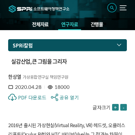
전체자료
연구자료
간행물
SPRi칼럼
실감산업, 큰 그림을 그리자
한상열
가상융합연구실 책임연구원
2020.04.28
18000
PDF 다운로드
공유 열기
글자크기
+
-
2016년 출시된 가상현실(Virtual Reality, VR) 헤드셋, 오큘러스
리프트(Oculus Rift)와 HTC 바이브(Vive)는 그 전과는 차원이