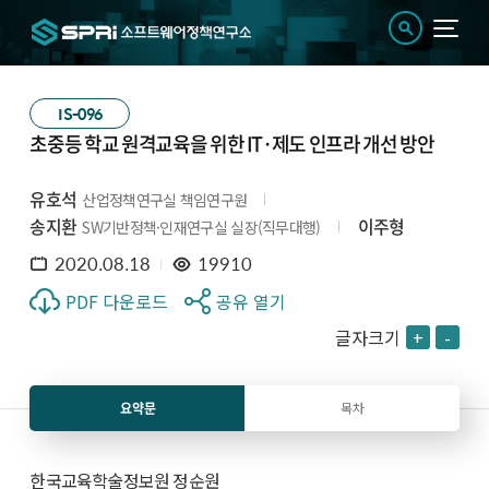
IS-096
초중등 학교 원격교육을 위한 IT·제도 인프라 개선 방안
유호석
산업정책연구실 책임연구원
송지환
이주형
SW기반정책·인재연구실 실장(직무대행)
2020.08.18
19910
PDF 다운로드
공유 열기
글자크기
+
-
요약문
목차
한국교육학술정보원 정순원