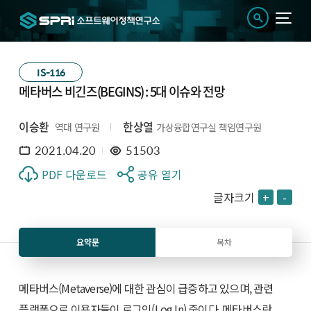
IS-116
메타버스 비긴즈(BEGINS) : 5대 이슈와 전망
이승환
한상열
역대 연구원
가상융합연구실 책임연구원
2021.04.20
51503
PDF 다운로드
공유 열기
글자크기
+
-
요약문
목차
메타버스(Metaverse)에 대한 관심이 급증하고 있으며, 관련
플랫폼으로 이용자들이 로그인(Log In) 중이다. 메타버스란,