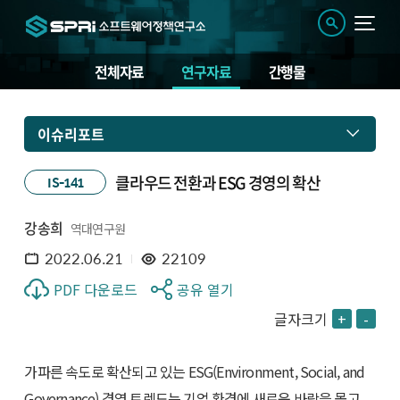
전체자료
연구자료
간행물
이슈리포트
클라우드 전환과 ESG 경영의 확산
IS-141
강송희
역대연구원
2022.06.21
22109
PDF 다운로드
공유 열기
글자크기
+
-
가파른 속도로 확산되고 있는 ESG(Environment, Social, and
Governance) 경영 트렌드는 기업 환경에 새로운 바람을 몰고