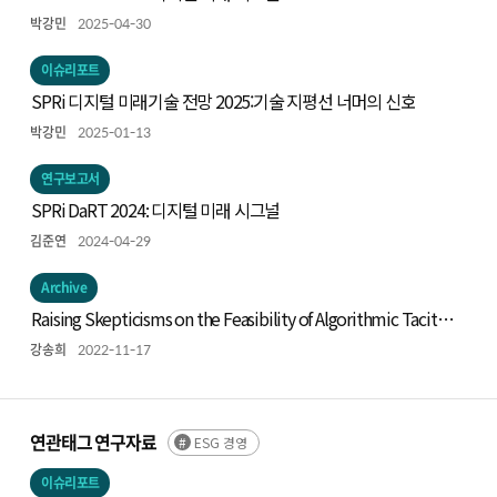
박강민
2025-04-30
이슈리포트
SPRi 디지털 미래기술 전망 2025:기술 지평선 너머의 신호
박강민
2025-01-13
연구보고서
SPRi DaRT 2024: 디지털 미래 시그널
김준연
2024-04-29
Archive
Raising Skepticisms on the Feasibility of Algorithmic Tacit
Collusion
강송희
2022-11-17
연관태그 연구자료
ESG 경영
이슈리포트