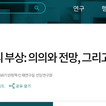
연구
전체
제목
내용
태그
첨부파일
체
1일
1주
1개월
3개월
1년
~
시
마
작
지
일
막
조회
 부상: 의의와 전망, 그리
일
SW기반정책·인재연구실 선임연구원
로드
공유 열기