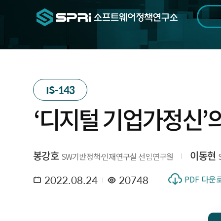
검색범위
기간
전
IS-143
‘디지털 기업가정신’의
봉강호
이동현
SW기반정책·인재연구실 선임연구원
2022.08.24
20748
PDF 다운