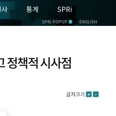
행사
통계
SPRi
SPRi POPUP
ENGLISH
3
고 정책적 시사점
글자크기
+
-