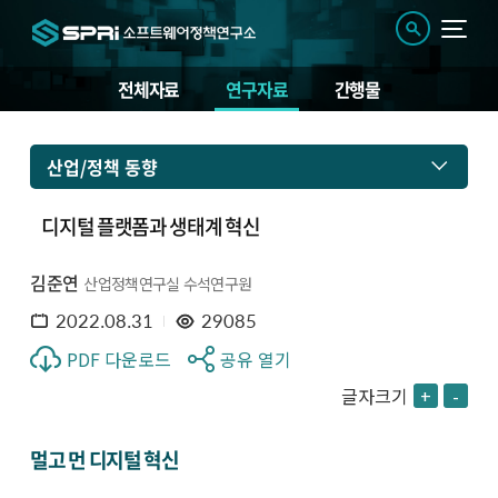
전체자료
연구자료
간행물
산업/정책 동향
디지털 플랫폼과 생태계 혁신
김준연
산업정책연구실 수석연구원
2022.08.31
29085
PDF 다운로드
공유 열기
글자크기
+
-
멀고 먼 디지털 혁신