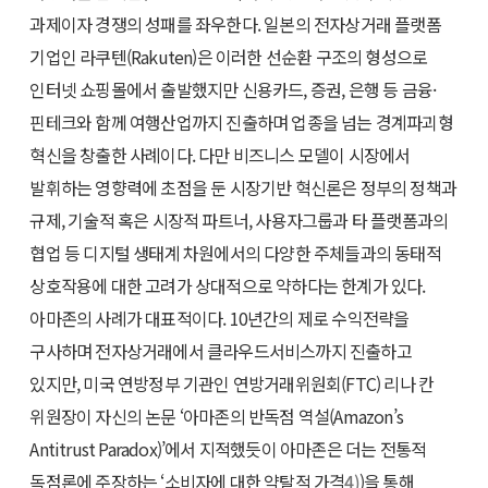
과제이자 경쟁의 성패를 좌우한다. 일본의 전자상거래 플랫폼
기업인 라쿠텐(Rakuten)은 이러한 선순환 구조의 형성으로
인터넷 쇼핑몰에서 출발했지만 신용카드, 증권, 은행 등 금융·
핀테크와 함께 여행산업까지 진출하며 업종을 넘는 경계파괴형
혁신을 창출한 사례이다. 다만 비즈니스 모델이 시장에서
발휘하는 영향력에 초점을 둔 시장기반 혁신론은 정부의 정책과
규제, 기술적 혹은 시장적 파트너, 사용자그룹과 타 플랫폼과의
협업 등 디지털 생태계 차원에서의 다양한 주체들과의 동태적
상호작용에 대한 고려가 상대적으로 약하다는 한계가 있다.
아마존의 사례가 대표적이다. 10년간의 제로 수익전략을
구사하며 전자상거래에서 클라우드서비스까지 진출하고
있지만, 미국 연방정부 기관인 연방거래위원회(FTC) 리나 칸
위원장이 자신의 논문 ‘아마존의 반독점 역설(Amazon’s
Antitrust Paradox)’에서 지적했듯이 아마존은 더는 전통적
독점론에 주장하는 ‘소비자에 대한 약탈적 가격
4)
)을 통해