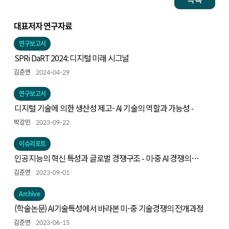
대표저자 연구자료
연구보고서
SPRi DaRT 2024: 디지털 미래 시그널
김준연
2024-04-29
연구보고서
디지털 기술에 의한 생산성 제고- AI 기술의 역할과 가능성 -
박강민
2023-09-22
이슈리포트
인공지능의 혁신 특성과 글로벌 경쟁구조 - 미·중 AI 경쟁의
동향과 시사점 -
김준연
2023-09-01
Archive
(학술논문) AI기술특성에서 바라본 미-중 기술경쟁의 전개과정
김준연
2023-06-15