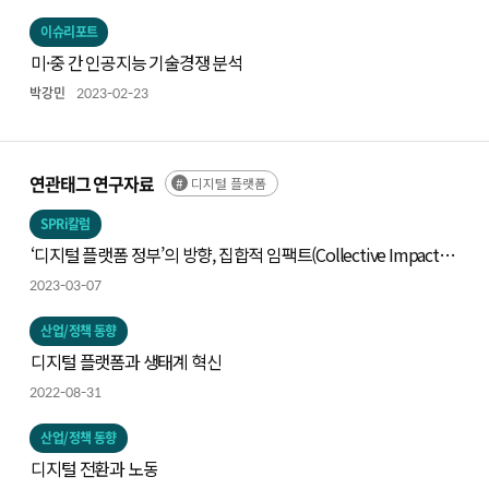
이슈리포트
미·중 간 인공지능 기술경쟁 분석
박강민
2023-02-23
연관태그 연구자료
디지털 플랫폼
SPRi칼럼
‘디지털 플랫폼 정부’의 방향, 집합적 임팩트(Collective Impact)를
통한 접근
2023-03-07
산업/정책 동향
디지털 플랫폼과 생태계 혁신
2022-08-31
산업/정책 동향
디지털 전환과 노동