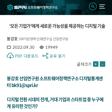
‘모든 기업가’에게 새로운 가능성을 제공하는 디지털 기술
봉강호
SW기반정책·인재연구실 선임연구원
2022.09.30
19949
PDF 다운로드
공유 열기
글자크기
+
-
봉강호 선임연구원 소프트웨어정책연구소 디지털통계센
터 bk91@spri.kr
디지털 전환 시대의 전개, 거대 기업과 스타트업 중 누구에
게 유리한 것인가?