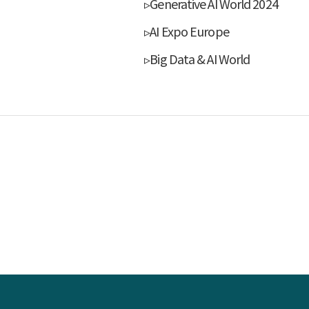
▹Generative AI World 2024
▹AI Expo Europe
▹Big Data & AI World