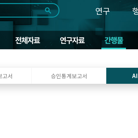
연구
전체
제목
내용
태그
첨부파일
체
1일
1주
1개월
3개월
1년
전체자료
연구자료
간행물
~
시
마
작
지
일
막
조회
일
A
보고서
승인통계보고서