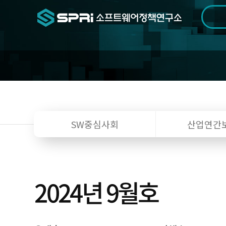
검색범위
기간
전
SW중심사회
산업연간
2024년 9월호