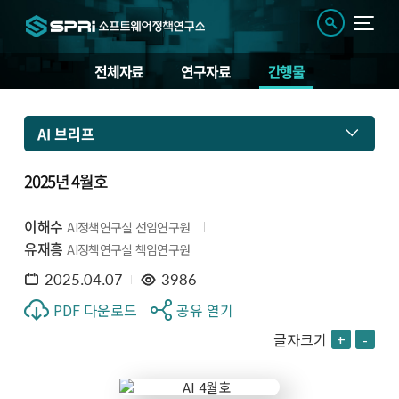
전체자료
연구자료
간행물
AI 브리프
2025년 4월호
이해수
AI정책연구실 선임연구원
유재흥
AI정책연구실 책임연구원
2025.04.07
3986
PDF 다운로드
공유 열기
글자크기
+
-