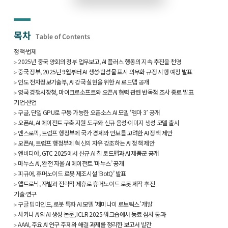
목차
Table of Contents
정책·법제
▹ 2025년 중국 양회의 정부 업무보고, AI 플러스 행동의 지속 추진을 천명
▹ 중국 정부, 2025년 9월부터 AI 생성·합성물 표시 의무화 규정 시행 예정 발표
▹ 인도 전자정보기술부, AI 강국 실현을 위한 AI 로드맵 공개
▹ 영국 경쟁시장청, 마이크로소프트와 오픈AI 협력 관련 반독점 조사 종료 발표
기업·산업
▹ 구글, 단일 GPU로 구동 가능한 오픈소스 AI 모델 ‘젬마 3’ 공개
▹ 오픈AI, AI 에이전트 구축 지원 도구와 신규 음성·이미지 생성 모델 출시
▹ 앤스로픽, 트럼프 행정부에 국가 경제와 안보를 고려한 AI 정책 제안
▹ 오픈AI, 트럼프 행정부에 혁신의 자유 강조하는 AI 정책 제안
▹ 엔비디아, GTC 2025에서 신규 AI 칩 로드맵과 AI 제품군 공개
▹ 마누스 AI, 완전 자율 AI 에이전트 ‘마누스’ 공개
▹ 피규어, 휴머노이드 로봇 제조시설 ‘BotQ’ 발표
▹ 앱트로닉, 자빌과 전략적 제휴로 휴머노이드 로봇 제작 추진
기술·연구
▹ 구글 딥마인드, 로봇 특화 AI 모델 ‘제미나이 로보틱스’ 개발
▹ 사카나 AI의 AI 생성 논문, ICLR 2025 워크숍에서 동료 심사 통과
▹ AAAI, 주요 AI 연구 주제와 해결 과제를 정리한 보고서 발간