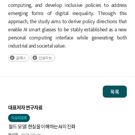
computing, and develop inclusive policies to address
emerging forms of digital inequality. Through this
approach, the study aims to derive policy directions that
enable AI smart glasses to be stably established as a new
personal computing interface while generating both
industrial and societal value.
글래스
인공지능
목록
대표저자 연구자료
이슈리포트
월드 모델: 현실을 이해하는 AI의 진화
한상열
2026-05-26