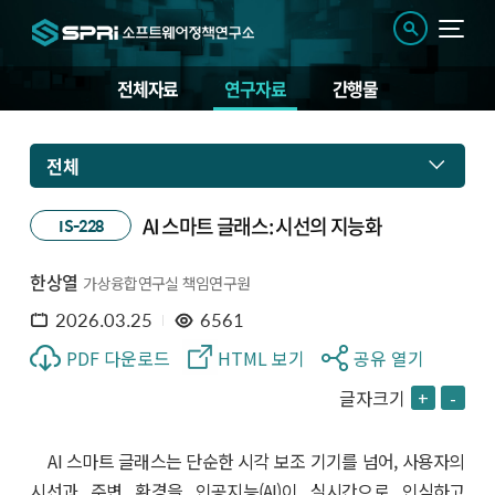
전체자료
연구자료
간행물
전체
AI 스마트 글래스: 시선의 지능화
IS-228
한상열
가상융합연구실 책임연구원
2026.03.25
6561
PDF 다운로드
HTML 보기
공유 열기
글자크기
+
-
AI 스마트 글래스는 단순한 시각 보조 기기를 넘어, 사용자의
시선과 주변 환경을 인공지능(AI)이 실시간으로 인식하고