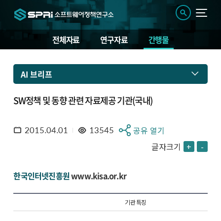
전체자료
연구자료
간행물
AI 브리프
SW정책 및 동향 관련 자료제공 기관(국내)
2015.04.01
13545
공유 열기
글자크기
+
-
한국인터넷진흥원
www.kisa.or.kr
기관 특징