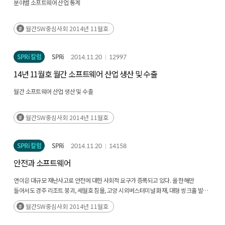
분야별 소프트웨어 산업 통계
월간SW중심사회 2014년 11월호
SPRi 칼럼
SPRi
2014.11.20
12997
14년 11월호 월간 소프트웨어 산업 생산 및 수출
월간 소프트웨어 산업 생산 및 수출
월간SW중심사회 2014년 11월호
SPRi 칼럼
SPRi
2014.11.20
14158
안전과 소프트웨어
연이은 대규모 재난사고로 안전에 대한 사회적 요구가 증폭되고 있다. 올 한해만
들어서도 경주 리조트 붕괴, 세월호 침몰, 고양 시외버스터미널 화재, 대형 씽크홀 발생,
부산·울산의 기록적인 폭우, 판교 환풍구 추락사고 등 많은 인명을 앗아가는 안타까운
월간SW중심사회 2014년 11월호
사고들이 이어지고 있다. 우리 사회의 안전체계에 대한 철저한 점검과 대책 마련을 통해
적어도 안전관리 소홀로 인한 사고가 반복되지 않도록 해야 할 것이다.