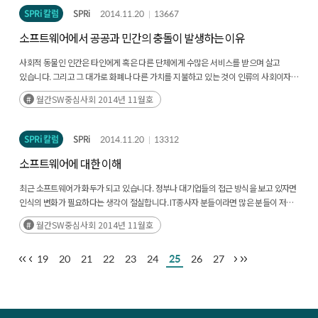
SPRi 칼럼
SPRi
2014.11.20
13667
소프트웨어에서 공공과 민간의 충돌이 발생하는 이유
사회적 동물인 인간은 타인에게 혹은 다른 단체에게 수많은 서비스를 받으며 살고
있습니다. 그리고 그 대가로 화폐나 다른 가치를 지불하고 있는 것이 인류의 사회이자
경제시스템입니다. 경제시스템의 기업이 제공하는 서비스는 기업의 이윤을 위해
월간SW중심사회 2014년 11월호
제공됩니다.
SPRi 칼럼
SPRi
2014.11.20
13312
소프트웨어에 대한 이해
최근 소프트웨어가 화두가 되고 있습니다. 정부나 대기업들의 접근 방식을 보고 있자면
인식의 변화가 필요하다는 생각이 절실합니다. IT종사자 분들이라면 많은 분들이 저와
비슷한 생각을 하십니다. 그러나 소프트웨어 분야를 잘 모르시는 분들이라면
월간SW중심사회 2014년 11월호
소프트웨어가 무엇이 다른지 알기 어렵습니다. 도대체 소프트웨어는 무엇이 다를까요?
그동안의 현장경험을 바탕으로 생각을 정리해 보았습니다.
19
20
21
22
23
24
25
26
27