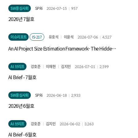
SW중심사회
SPRi
2026-07-15
957
2026년 7월호
이슈리포트
IS-217
유호석
이윤석
2026-07-06
4,527
An AI Project Size Estimation Framework- The Hidden
Iceberg: Measuring Technical Scope -
AI 브리프
강호준
이재현
김지민
2026-07-01
2,599
AI Brief - 7월호
SW중심사회
SPRi
2026-06-18
2,933
2026년 6월호
AI 브리프
강호준
김지민
2026-06-02
3,263
AI Brief - 6월호