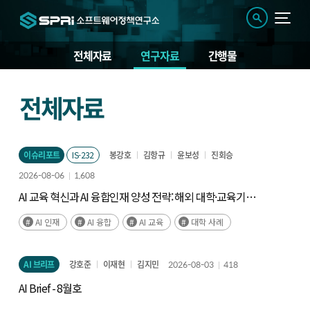
전체자료
연구자료
간행물
연
전체자료
구
자
료
이슈리포트
IS-232
봉강호
김항규
윤보성
진회승
2026-08-06
1,608
AI 교육 혁신과 AI 융합인재 양성 전략: 해외 대학·교육기관
사례와 시사점
AI 인재
AI 융합
AI 교육
대학 사례
AI 브리프
강호준
이재현
김지민
2026-08-03
418
AI Brief - 8월호