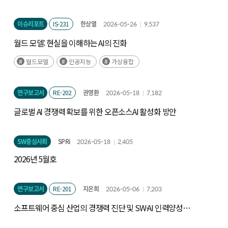
이슈리포트
IS-231
한상열
2026-05-26
9,537
월드 모델: 현실을 이해하는 AI의 진화
월드모델
인공지능
가상융합
연구보고서
RE-202
권영환
2026-05-18
7,182
글로벌 AI 경쟁력 확보를 위한 오픈소스AI 활성화 방안
SW중심사회
SPRi
2026-05-18
2,405
2026년 5월호
연구보고서
RE-201
지은희
2026-05-06
7,203
소프트웨어 중심 산업의 경쟁력 진단 및 SW·AI 인력양성
정책 연구