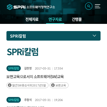
전체자료
연구자료
간행물
연
SPRi칼럼
구
자
료
SPRi칼럼
SPRi칼럼
길현영
2017-05-31
17,554
보편교육으로서의 소프트웨어(SW)교육
월간SW중심사회2017년5월
보편교육
SPRi칼럼
추형석
2017-05-31
19,206