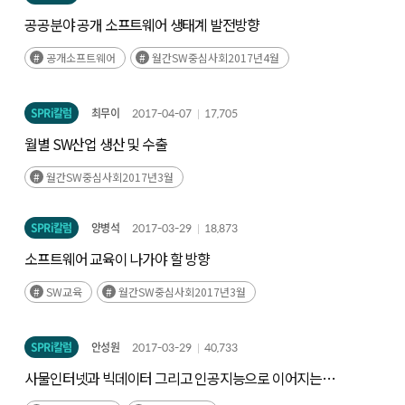
공공분야 공개 소프트웨어 생태계 발전방향
공개소프트웨어
월간SW중심사회2017년4월
SPRi칼럼
최무이
2017-04-07
17,705
월별 SW산업 생산 및 수출
월간SW중심사회2017년3월
SPRi칼럼
양병석
2017-03-29
18,873
소프트웨어 교육이 나가야 할 방향
SW교육
월간SW중심사회2017년3월
SPRi칼럼
안성원
2017-03-29
40,733
사물인터넷과 빅데이터 그리고 인공지능으로 이어지는
기술체인