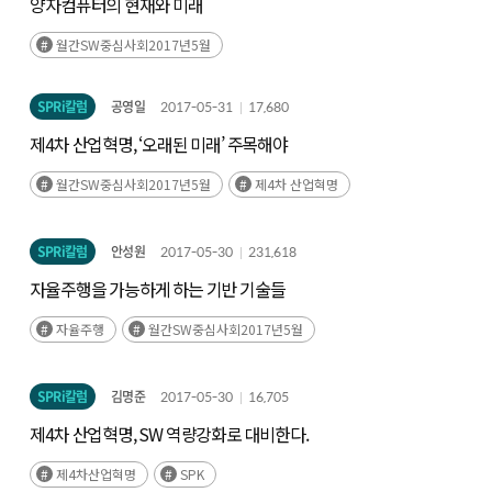
양자컴퓨터의 현재와 미래
월간SW중심사회2017년5월
SPRi칼럼
공영일
2017-05-31
17,680
제4차 산업혁명, ‘오래된 미래’ 주목해야
월간SW중심사회2017년5월
제4차 산업혁명
SPRi칼럼
안성원
2017-05-30
231,618
자율주행을 가능하게 하는 기반 기술들
자율주행
월간SW중심사회2017년5월
SPRi칼럼
김명준
2017-05-30
16,705
제4차 산업혁명, SW 역량강화로 대비한다.
제4차산업혁명
SPK