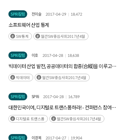
SPRi칼럼
전이슬
2017-04-29
18,472
소프트웨어 산업 통계
SW통계
월간SW중심사회2017년4월
SPRi칼럼
이호
2017-04-28
18,638
빅데이터 산업 발전, 공공데이터의 합종(合縱)을 이루고
연횡(連衡)을 피해야
빅데이터
월간SW중심사회2017년4월
SPRi칼럼
SPRi
2017-04-28
16,789
대한민국이여, 디지털로 트랜스폼하라! - 컨퍼런스 참여
후기
디지털로 트랜스폼
월간SW중심사회2017년4월
SPRi칼럼
이경복
2017-04-27
19,904