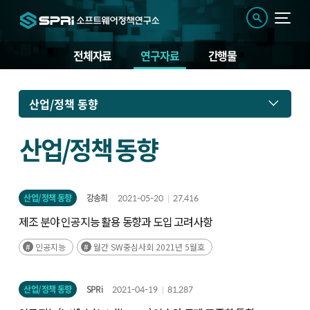
전체자료
연구자료
간행물
연
산업/정책 동향
구
자
료
산업/정책 동향
산업/정책 동향
강송희
2021-05-20
27,416
제조 분야 인공지능 활용 동향과 도입 고려사항
인공지능
월간 SW중심사회 2021년 5월호
산업/정책 동향
SPRi
2021-04-19
81,287