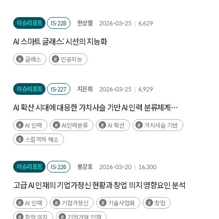
이슈리포트
IS-228
한상열
2026-03-25
6,629
AI 스마트 글래스: 시선의 지능화
글래스
인공지능
이슈리포트
IS-227
지은희
2026-03-25
6,929
AI 확산 시대에 대응한 가치사슬 기반 AI 인력 분류체계
재정립
AI 인력
AI인력분류
AI 확산
가치사슬 기반
스킬격차 해소
이슈리포트
IS-226
봉강호
2026-03-20
16,300
고급 AI 인재의 기업가정신 현황과 창업 의지 영향요인 분석
AI 인재
기업가정신
기술사업화
창업
창업 의지
기업가형 인재