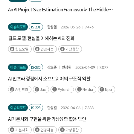
An AI Project Size Estimation Framework- The Hidden
Iceberg: Measuring Technical Scope -
이슈리포트
IS-231
한상열
2026-05-26
9,476
월드 모델: 현실을 이해하는 AI의 진화
월드모델
인공지능
가상융합
이슈리포트
IS-230
강호준
안성원
2026-04-09
7,077
AI 인프라 경쟁에서 소프트웨어의 구조적 역할
Ai인프라
Jax
Pytorch
Nvidia
Npu
이슈리포트
IS-229
한상열
2026-04-06
7,388
AI기본사회 구현을 위한 가상융합 활용 방안
기본사회
인공지능
가상융합