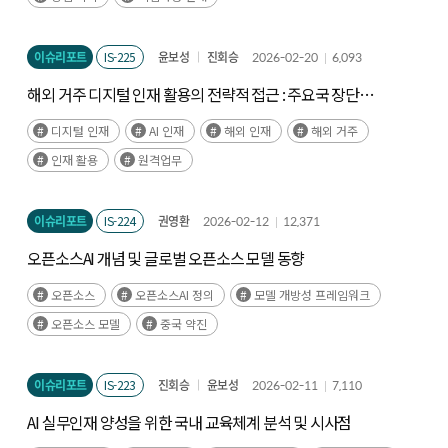
이슈리포트
IS-225
윤보성
진회승
2026-02-20
6,093
해외 거주 디지털 인재 활용의 전략적 접근 : 주요국 장단점
분석을 중심으로
디지털 인재
AI 인재
해외 인재
해외 거주
인재 활용
원격업무
이슈리포트
IS-224
권영환
2026-02-12
12,371
오픈소스AI 개념 및 글로벌 오픈소스 모델 동향
오픈소스
오픈소스AI 정의
모델 개방성 프레임워크
오픈소스 모델
중국 약진
이슈리포트
IS-223
진회승
윤보성
2026-02-11
7,110
AI 실무인재 양성을 위한 국내 교육체계 분석 및 시사점