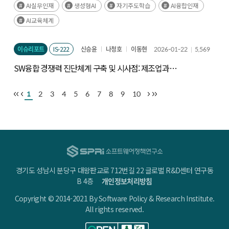
AI실무인재
생성형AI
자기주도학습
AI융합인재
AI교육체계
이슈리포트
IS-222
신승윤
나청호
이동현
2026-01-22
5,569
SW융합 경쟁력 진단체계 구축 및 시사점: 제조업과
서비스업을 중심으로
1
2
3
4
5
6
7
8
9
10
경기도 성남시 분당구 대왕판교로 712번길 22 글로벌 R&D센터 연구동
B 4층
개인정보처리방침
Copyright © 2014-2021 By Software Policy & Research Institute.
All rights reserved.