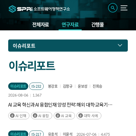
전체자료
연구자료
간행물
연
이슈리포트
구
자
료
이슈리포트
이슈리포트
IS-232
봉강호
김항규
윤보성
진회승
2026-08-06
1,367
AI 교육 혁신과 AI 융합인재 양성 전략: 해외 대학·교육기관
사례와 시사점
AI 인재
AI 융합
AI 교육
대학 사례
이슈리포트
IS-217
유호석
이윤석
2026-07-06
4,475