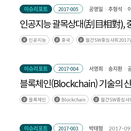
이슈리포트
2017-005
공영일
추형석
인공지능 괄목상대(刮目相對), 
인공지능
중국
월간SW중심사회2017
이슈리포트
2017-004
서영희
송지환
블록체인(Blockchain) 기술
블록체인
Blockchain
월간SW중심사회
이슈리포트
2017-003
박태형
2017-09