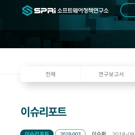
검색범위
기간
전
연
전체
연구보고서
구
자
료
이슈리포트
이슈리포트
2018-003
이승환
2018-08