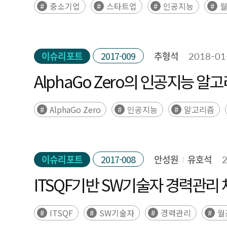
중소기업
스타트업
인공지능
월
이슈리포트
2017-009
추형석
2018-01
AlphaGo Zero의 인공지능 알
AlphaGo Zero
인공지능
알고리즘
이슈리포트
2017-008
안성원
유호석
ITSQF기반 SW기술자 경력관리 
ITSQF
SW기술자
경력관리
월