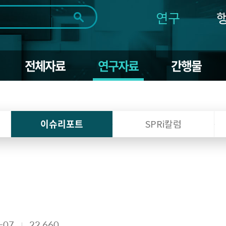
연구
전체
제목
내용
태그
첨부파일
체
1일
1주
1개월
3개월
1년
전체자료
연구자료
간행물
~
시
마
작
지
일
막
조회
일
이슈리포트
SPRi칼럼
-07
22,660