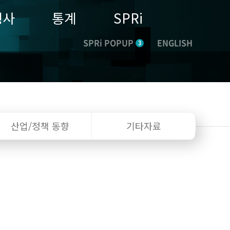
행사
통계
SPRi
SPRi POPUP
ENGLISH
3
산업/정책
동향
기타자료