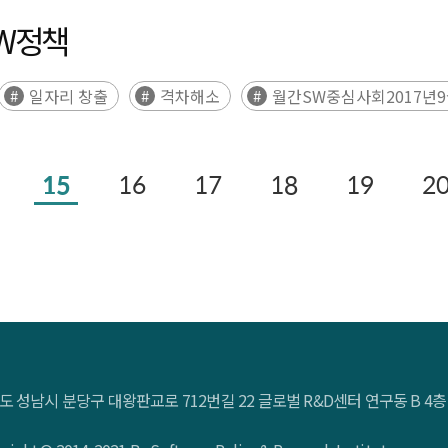
SW정책
일자리 창출
격차해소
월간SW중심사회2017년
15
16
17
18
19
2
도 성남시 분당구 대왕판교로 712번길 22 글로벌 R&D센터 연구동 B 