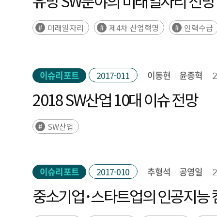
유망 SW분야의 미래일자리 전망
미래일자리
제4차 산업혁명
인력수급
이슈리포트
2017-011
이동현
윤종혁
2018 SW산업 10대 이슈 전망
SW산업
이슈리포트
2017-010
추형석
공영일
중소기업･스타트업의 인공지능 