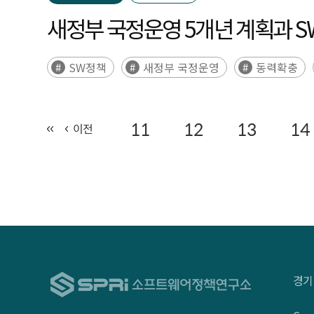
새정부 국정운영 5개년 계획과 
SW정책
새정부 국정운영
동력확충
11
12
13
14
이전
경기