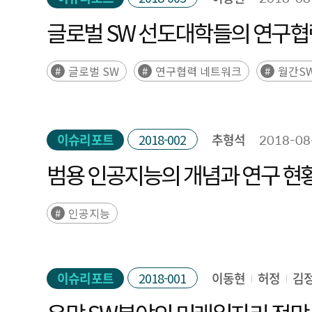
글로벌 SW 선도대학들의 연구협
글로벌 SW
연구협력 네트워크
월간SW
이슈리포트
2018-002
추형석
2018-08
범용 인공지능의 개념과 연구 현
인공지능
이슈리포트
2018-001
이동현
허정
김