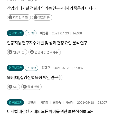
2021-07-23
18,750
산업의 디지털 전환과 역기능 연구 - 니치의 죽음과 디지털
카르텔
디지털 전환
알고리즘
연구보고서
RE-98
이승환
2021-07-23
16,608
인공지능 연구지수 개발 및 성과 결정 요인 분석 연구
인공지능
인공지능 연구지수
연구보고서
RE-097
김항규
2021-07-23
15,887
5G시대, 실감산업 육성 방안 연구 (II)
5G
실감산업
연구보고서
김한성
서영희
진회승
박선우
2021-06-18
23,207
디지털 대전환 시대의 모든 아이를 위한 보편적 정보 교육