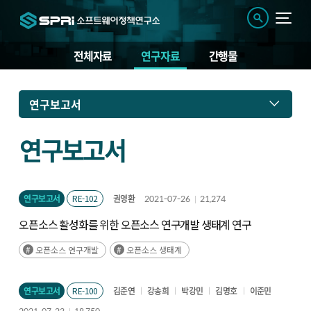
전체자료
연구자료
간행물
연
연구보고서
구
자
료
연구보고서
연구보고서
RE-102
권영환
2021-07-26
21,274
오픈소스 활성화를 위한 오픈소스 연구개발 생태계 연구
오픈소스 연구개발
오픈소스 생태계
연구보고서
RE-100
김준연
강송희
박강민
김명호
이준민